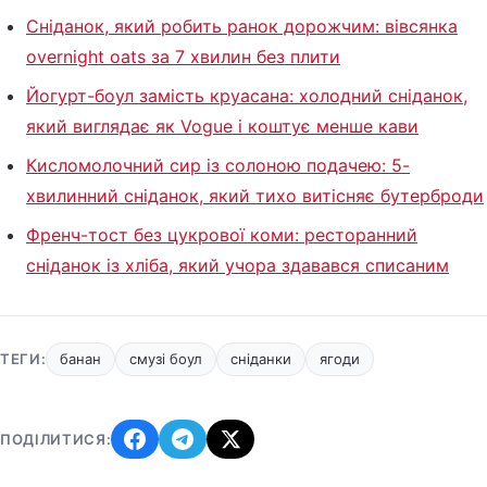
Сніданок, який робить ранок дорожчим: вівсянка
overnight oats за 7 хвилин без плити
Йогурт-боул замість круасана: холодний сніданок,
який виглядає як Vogue і коштує менше кави
Кисломолочний сир із солоною подачею: 5-
хвилинний сніданок, який тихо витісняє бутерброди
Френч-тост без цукрової коми: ресторанний
сніданок із хліба, який учора здавався списаним
ТЕГИ:
банан
смузі боул
сніданки
ягоди
ПОДІЛИТИСЯ: