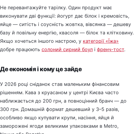
Не перевантажуйте тарілку. Один продукт має
виконувати дві функції: йогурт дає білок і кремовість,
яйце — ситість і соусність жовтка, вівсянка — дешеву
базу й повільну енергію, квасоля — білок та клітковину.
Якщо хочеться іншого настрою, у
категорії «Їжа»
добре працюють
солоний сирний боул
і
френч-тост
.
Де економія і кому це зайде
У 2026 році сніданок став маленьким фінансовим
рішенням. Кава з круасаном у центрі Києва часто
наближається до 200 грн, а повноцінний бранч — до
300 грн. Домашній формат дешевший у 3–5 разів,
особливо якщо купувати крупи, насіння, яйця й
заморожені ягоди великими упаковками в Metro,