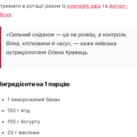
тримати в ротації разом із
overnight oats
та
йогурт-
боул
.
«Сильний сніданок — це не розкіш, а контроль
білка, клітковини й часу», — каже київська
нутриціологиня Олена Кравець.
Інгредієнти на 1 порцію
1 заморожений банан
150 г ягід
100 г йогурту
20 г вівсянки