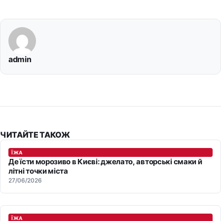
admin
ЧИТАЙТЕ ТАКОЖ
ЇЖА
Де їсти морозиво в Києві: джелато, авторські смаки й
літні точки міста
27/06/2026
ЇЖА