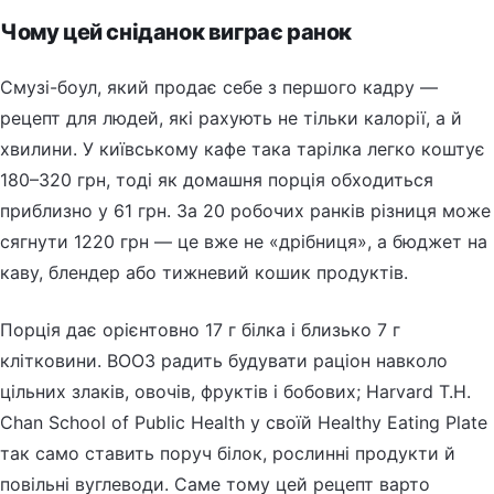
Чому цей сніданок виграє ранок
Смузі-боул, який продає себе з першого кадру —
рецепт для людей, які рахують не тільки калорії, а й
хвилини. У київському кафе така тарілка легко коштує
180–320 грн, тоді як домашня порція обходиться
приблизно у 61 грн. За 20 робочих ранків різниця може
сягнути 1220 грн — це вже не «дрібниця», а бюджет на
каву, блендер або тижневий кошик продуктів.
Порція дає орієнтовно 17 г білка і близько 7 г
клітковини. ВООЗ радить будувати раціон навколо
цільних злаків, овочів, фруктів і бобових; Harvard T.H.
Chan School of Public Health у своїй Healthy Eating Plate
так само ставить поруч білок, рослинні продукти й
повільні вуглеводи. Саме тому цей рецепт варто