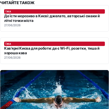
ЧИТАЙТЕ ТАКОЖ
ЇЖА
Де їсти морозиво в Києві: джелато, авторські смаки й
літні точки міста
27/06/2026
ЇЖА
Кав’ярні Києва для роботи: де є Wi-Fi, розетки, тиша й
хороша кава
27/06/2026