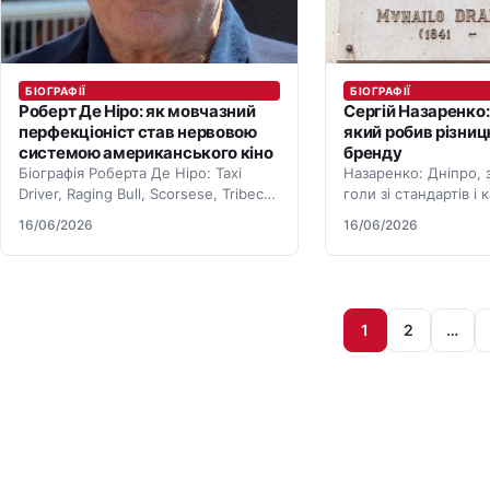
БІОГРАФІЇ
БІОГРАФІЇ
Роберт Де Ніро: як мовчазний
Сергій Назаренко:
перфекціоніст став нервовою
який робив різниц
системою американського кіно
бренду
Біографія Роберта Де Ніро: Taxi
Назаренко: Дніпро, з
Driver, Raging Bull, Scorsese, Tribeca
голи зі стандартів і 
та роль актора як культурної
півзахисника, який 
16/06/2026
16/06/2026
інституції.
матчі.
Пагінація записів
1
2
…