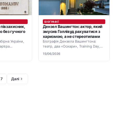
БІОГРАФІЇ
 півзахисник,
Дензел Вашингтон: актор, який
ю без гучного
змусив Голлівуд рахуватися з
харизмою, а не стереотипами
бірна України,
Біографія Дензела Вашингтона:
кар’єра
театр, два «Оскари», Training Day,
умів вирішувати
вплив на Голлівуд і нове покоління
15/06/2026
акторів.
7
Далі