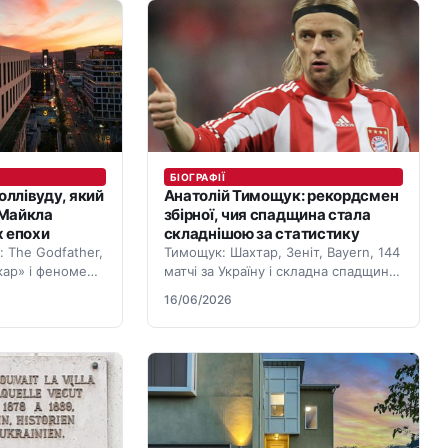
БІОГРАФІЇ
оллівуду, який
Анатолій Тимощук: рекордсмен
 Майкла
збірної, чия спадщина стала
х епохи
складнішою за статистику
: The Godfather,
Тимощук: Шахтар, Зеніт, Bayern, 144
скар» і феномен
матчі за Україну і складна спадщина
 енергії.
після завершення кар’єри.
16/06/2026