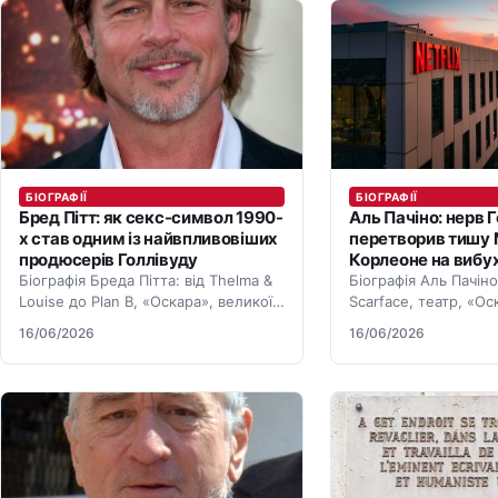
БІОГРАФІЇ
БІОГРАФІЇ
Бред Пітт: як секс-символ 1990-
Аль Пачіно: нерв Г
х став одним із найвпливовіших
перетворив тишу
продюсерів Голлівуду
Корлеоне на вибу
Біографія Бреда Пітта: від Thelma &
Біографія Аль Пачіно
Louise до Plan B, «Оскара», великої
Scarface, театр, «О
каси й продюсерського впливу.
вибухової акторської
16/06/2026
16/06/2026