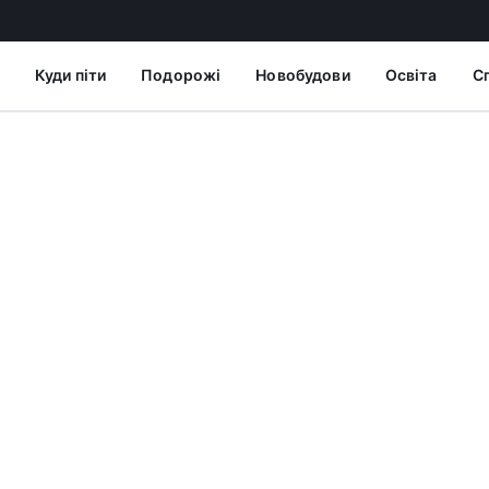
Куди піти
Подорожі
Новобудови
Освіта
С