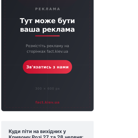
Куди піти на вихідних у
Кривому Розі 27 та 28 червня: