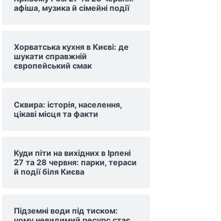
афіша, музика й сімейні події
Хорватська кухня в Києві: де
шукати справжній
європейський смак
Сквира: історія, населення,
цікаві місця та факти
Куди піти на вихідних в Ірпені
27 та 28 червня: парки, тераси
й події біля Києва
Підземні води під тиском:
чому невидимий ресурс стає