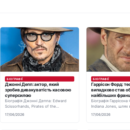
БІОГРАФІЇ
БІОГРАФІЇ
Джонні Депп: актор, який
Гаррісон Форд: те
зробив дивакуватість касовою
випадково став о
суперсилою
найбільших франш
Біографія Джонні Деппа: Edward
Біографія Гаррісона 
Scissorhands, Pirates of the
Indiana Jones, шлях 
Caribbean, суди, музика і шлях
кінозірки, екологічна
17/06/2026
17/06/2026
повернення в кіно.
спадщина.