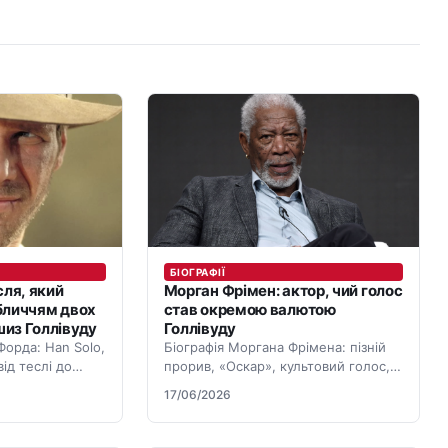
БІОГРАФІЇ
сля, який
Морган Фрімен: актор, чий голос
бличчям двох
став окремою валютою
из Голлівуду
Голлівуду
Форда: Han Solo,
Біографія Моргана Фрімена: пізній
від теслі до
прорив, «Оскар», культовий голос,
 діяльність і
документальні проєкти й шість
17/06/2026
десятиліть у кіно.