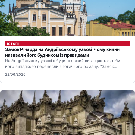
ІСТОРІЇ
Замок Річарда на Андріївському узвозі: чому кияни
називали його будинком із привидами
На Андріївському узвозі є будинок, який виглядає так, ніби
його випадково перенесли з готичного роману. “Замок
Річарда” отримав…
22/06/2026