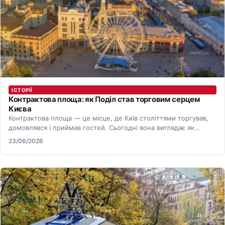
ІСТОРІЇ
Контрактова площа: як Поділ став торговим серцем
Києва
Контрактова площа — це місце, де Київ століттями торгував,
домовлявся і приймав гостей. Сьогодні вона виглядає як
простір…
23/06/2026