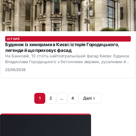
ІСТОРІЇ
Будинок із химерами в Києві: історія Городецького,
легенди й що приховує фасад
На Банковій, 10 стоїть найтеатральніший фасад Києва: будинок
Владислава Городецького з бетонними звірами, русалками й
носорогами. Його збудували…
22/06/2026
Пагінація записів
1
2
…
4
Далі