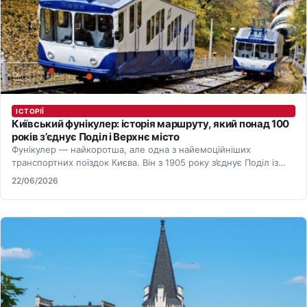
ІСТОРІЇ
Київський фунікулер: історія маршруту, який понад 100
років з’єднує Поділ і Верхнє місто
Фунікулер — найкоротша, але одна з найемоційніших
транспортних поїздок Києва. Він з 1905 року з’єднує Поділ із
Верхнім…
22/06/2026