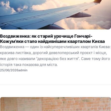
Воздвиженка: як старий урочище Гончарі-
Кожум’яки стало найдивнішим кварталом Києва
Воздвиженка — один із найсуперечливіших кварталів Києва:
красива листівка, дорогий девелоперський проєкт і місце,
яке довго називали “декорацією без життя”. Саме тому його
історія така показова для міста.
25/06/2026
admin