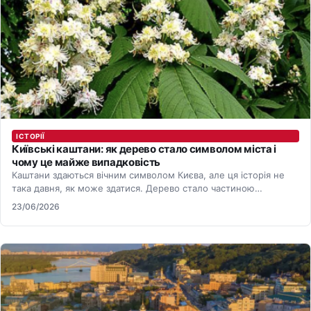
ІСТОРІЇ
Київські каштани: як дерево стало символом міста і
чому це майже випадковість
Каштани здаються вічним символом Києва, але ця історія не
така давня, як може здатися. Дерево стало частиною
міського…
23/06/2026