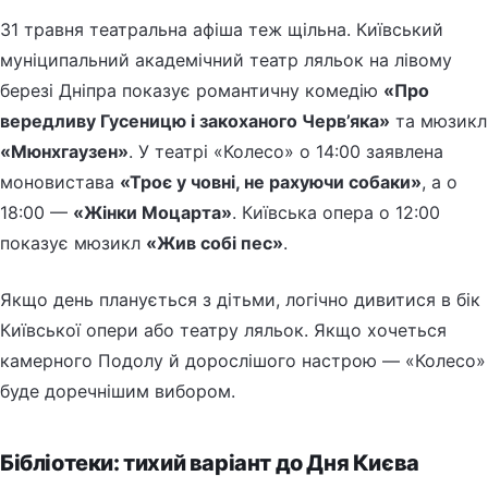
31 травня театральна афіша теж щільна. Київський
муніципальний академічний театр ляльок на лівому
березі Дніпра показує романтичну комедію
«Про
вередливу Гусеницю і закоханого Черв’яка»
та мюзикл
«Мюнхгаузен»
. У театрі «Колесо» о 14:00 заявлена
моновистава
«Троє у човні, не рахуючи собаки»
, а о
18:00 —
«Жінки Моцарта»
. Київська опера о 12:00
показує мюзикл
«Жив собі пес»
.
Якщо день планується з дітьми, логічно дивитися в бік
Київської опери або театру ляльок. Якщо хочеться
камерного Подолу й дорослішого настрою — «Колесо»
буде доречнішим вибором.
Бібліотеки: тихий варіант до Дня Києва