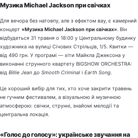
Музика Michael Jackson при свічках
Для вечора без натовпу, але з ефектом вау, є камерний
концерт
«Музика Michael Jackson при свічках»
. Він
відбудеться 31 травня о 18:00 у Центральному будинку
художника на вулиці Січових Стрільців, 1/5. Квитки —
від 490 грн. У програмі — хіти Майкла Джексона у
виконанні струнного квартету BIGSHOW ORCHESTRA:
від
Billie Jean
до
Smooth Criminal
і
Earth Song
.
Це хороший вибір для тих, хто хоче закрити травень
не гучним фестивалем, а візуальною й музичною
атмосферою: свічки, струнні, знайомі мелодії та
центральна локація.
«Голос до голосу»: українське звучання на