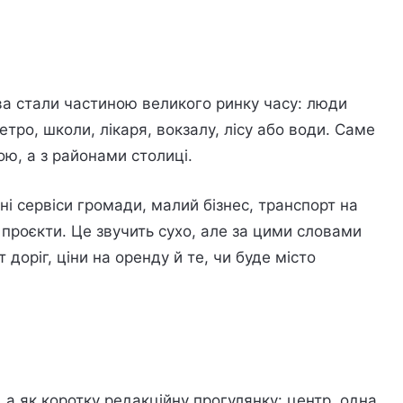
ва стали частиною великого ринку часу: люди
етро, школи, лікаря, вокзалу, лісу або води. Саме
ою, а з районами столиці.
ні сервіси громади, малий бізнес, транспорт на
і проєкти. Це звучить сухо, але за цими словами
 доріг, ціни на оренду й те, чи буде місто
 а як коротку редакційну прогулянку: центр, одна