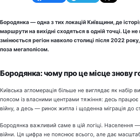
Бородянка — одна з тих локацій Київщини, де історія
маршрути на вихідні сходяться в одній точці. Це не п
змінюється регіон навколо столиці після 2022 року,
поза мегаполісом.
Бородянка: чому про це місце знову 
Київська агломерація більше не виглядає як набір 
поясом із власними центрами тяжіння: десь працює 
війну, а десь — ринок житла і щоденна міграція до с
Бородянка важливий саме в цій логіці. Населення —
війни. Ця цифра не пояснює всього, але дає масштаб: