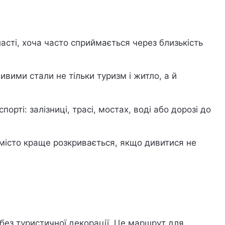
асті, хоча часто сприймається через близькість
вими стали не тільки туризм і житло, а й
рті: залізниці, трасі, мостах, воді або дорозі до
 місто краще розкривається, якщо дивитися не
без туристичної декорації. Це маршрут для