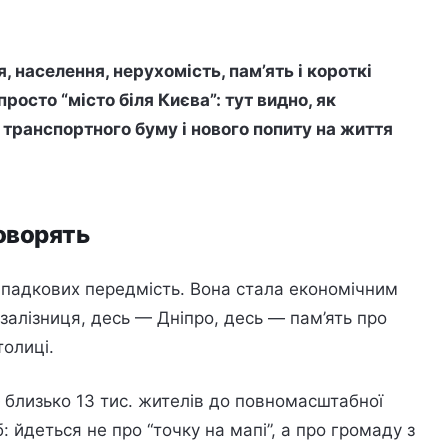
, населення, нерухомість, пам’ять і короткі
росто “місто біля Києва”: тут видно, як
 транспортного буму і нового попиту на життя
говорять
випадкових передмість. Вона стала економічним
залізниця, десь — Дніпро, десь — пам’ять про
толиці.
 близько 13 тис. жителів до повномасштабної
 йдеться не про “точку на мапі”, а про громаду з