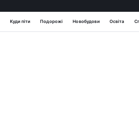
Куди піти
Подорожі
Новобудови
Освіта
С