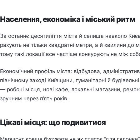
Населення, економіка і міський ритм
За останнє десятиліття міста й селища навколо Киє
рахують не тільки квадратні метри, а й хвилини до м
тому такі локації все частіше конкурують не між соб
Економічний профіль міста: відбудова, адміністратив
північному заході Київщини, гуманітарні й будівельн
— робочі місця, нові кафе, локальні магазини, ремонт
зручним через п’ять років.
Цікаві місця: що подивитися
Маршрут краще будувати не як список “для галочки”,