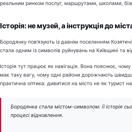
реальним ринком послуг, маршрутами, школами, біз
Історія: не музей, а інструкція до міст
Бородянку пов’язують із давнім поселенням Козятичі
стала одним із символів руйнувань на Київщині та ві
Історія тут працює як навігація. Вона пояснює, чом
має таку вагу, чому одні райони дорожчають швидше
практична оптика: дивитися на місто не як турист на
Бородянка стала містом-символом: її історія сьог
процесі відновлення.