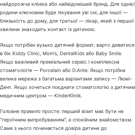
найдорожча клініка або найвідоміший бренд. Для однієї
родини ключовим буде лікування уві сні, для іншої —
близькість до дому, для третьої — лікар, який з першої
хвилини знаходить контакт із дитиною.
Якщо потрібен вузько дитячий формат, варто дивитися
в бік Kiddy Clinic, Mom’s, DentalKids або Baby Smile.
Якщо важливий преміальний сервіс і комплексна
стоматологія — Porcelain або D.Ante. Якщо потрібна
велика мережа з багатьма варіантами запису — Люмі-
Дент. Якщо хочеться поєднати стоматологію з дитячим
медичним центром — KinderKlinik.
Головне правило просте: перший візит має бути не
“героїчним випробуванням”, а спокійним знайомством.
Саме з нього починається довіра дитини до