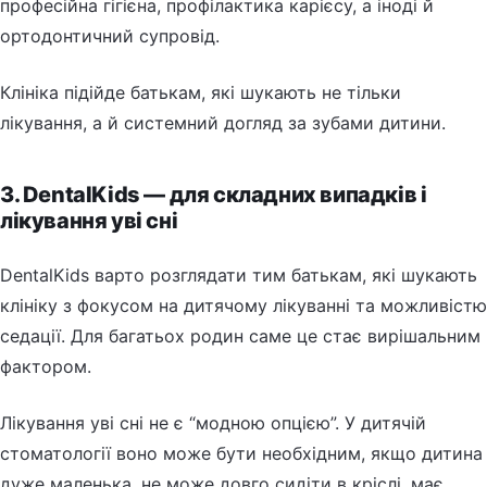
професійна гігієна, профілактика карієсу, а іноді й
ортодонтичний супровід.
Клініка підійде батькам, які шукають не тільки
лікування, а й системний догляд за зубами дитини.
3. DentalKids — для складних випадків і
лікування уві сні
DentalKids варто розглядати тим батькам, які шукають
клініку з фокусом на дитячому лікуванні та можливістю
седації. Для багатьох родин саме це стає вирішальним
фактором.
Лікування уві сні не є “модною опцією”. У дитячій
стоматології воно може бути необхідним, якщо дитина
дуже маленька, не може довго сидіти в кріслі, має