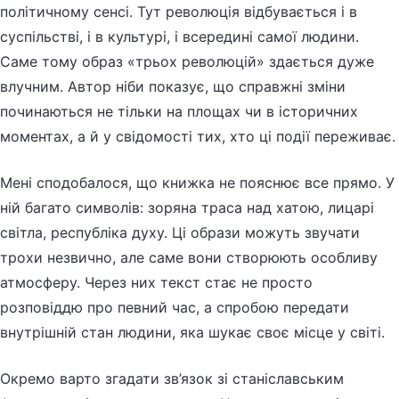
політичному сенсі. Тут революція відбувається і в
суспільстві, і в культурі, і всередині самої людини.
Саме тому образ «трьох революцій» здається дуже
влучним. Автор ніби показує, що справжні зміни
починаються не тільки на площах чи в історичних
моментах, а й у свідомості тих, хто ці події переживає.
Мені сподобалося, що книжка не пояснює все прямо. У
ній багато символів: зоряна траса над хатою, лицарі
світла, республіка духу. Ці образи можуть звучати
трохи незвично, але саме вони створюють особливу
атмосферу. Через них текст стає не просто
розповіддю про певний час, а спробою передати
внутрішній стан людини, яка шукає своє місце у світі.
Окремо варто згадати зв’язок зі станіславським