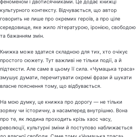
феноменом і двотисячниками. Це додає книжці
культурного контексту. Відчувається, що автор
говорить не лише про окремих героїв, а про ціле
середовище, яке жило літературою, іронією, свободою
та бажанням змін.
Книжка може здатися складною для тих, хто очікує
простого сюжету. Тут важливі не тільки події, а й
підтексти. Але саме в цьому її сила. «Чумацька траса»
змушує думати, перечитувати окремі фрази й шукати
власне пояснення тому, що відбувається.
На мою думку, це книжка про дорогу — не тільки
зоряну чи історичну, а насамперед внутрішню. Вона
про те, як людина проходить крізь хаос часу,
революції, культурні зміни й поступово наближається
до власної свободи. Саме тому «Чумацька траса»