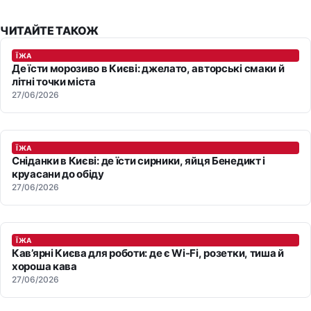
ЧИТАЙТЕ ТАКОЖ
ЇЖА
Де їсти морозиво в Києві: джелато, авторські смаки й
літні точки міста
27/06/2026
ЇЖА
Сніданки в Києві: де їсти сирники, яйця Бенедикт і
круасани до обіду
27/06/2026
ЇЖА
Кав’ярні Києва для роботи: де є Wi-Fi, розетки, тиша й
хороша кава
27/06/2026