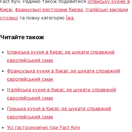
Fact Kyiv. Радимо також подивитися
іспанську кухню в
Києві
,
французькі ресторани Києва
,
італійські заклади
столиці
та повну категорію
Їжа
.
Читайте також
Іспанська кухня в Києві: де шукати справжній
європейський смак
Французька кухня в Києві: де шукати справжній
європейський смак
Італійська кухня в Києві: де шукати справжній
європейський смак
Грецька кухня в Києві: де шукати справжній
європейський смак
Усі гастрономічні гіди Fact Kyiv