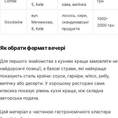
Coffee
грн
5, Київ
кава, випічка
вул.
лосось, сири,
1000–
Goodwine
Мечникова,
скандинавські
2000 грн
9, Київ
продукти
Як обрати формат вечері
Для першого знайомства з кухнею краще замовляти не
найдорожчі позиції, а базові страви, які найкраще
показують стиль країни: соуси, гарніри, м’ясо, рибу,
випічку або десерти. У хорошому ресторані саме
класика показує рівень кухні краще, ніж складна
авторська подача.
Цей матеріал є частиною гастрономічного кластера