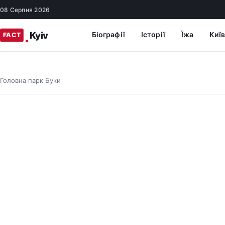
08 Серпня 2026
Біографії
Історії
Їжа
Київ
Головна
парк Буки
/