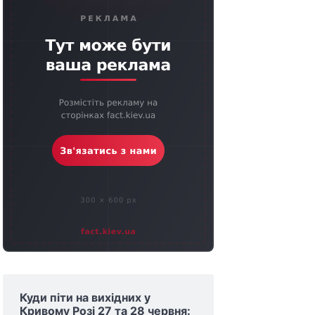
Куди піти на вихідних у
Кривому Розі 27 та 28 червня: