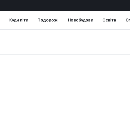
Куди піти
Подорожі
Новобудови
Освіта
С