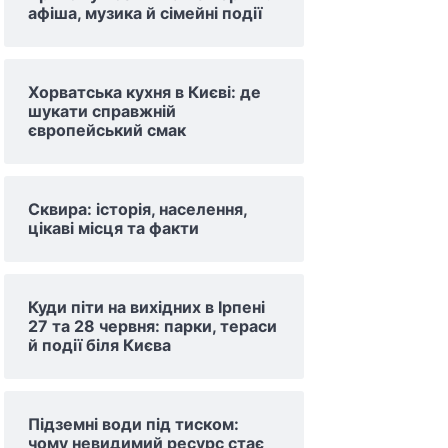
афіша, музика й сімейні події
Хорватська кухня в Києві: де
шукати справжній
європейський смак
Сквира: історія, населення,
цікаві місця та факти
Куди піти на вихідних в Ірпені
27 та 28 червня: парки, тераси
й події біля Києва
Підземні води під тиском:
чому невидимий ресурс стає