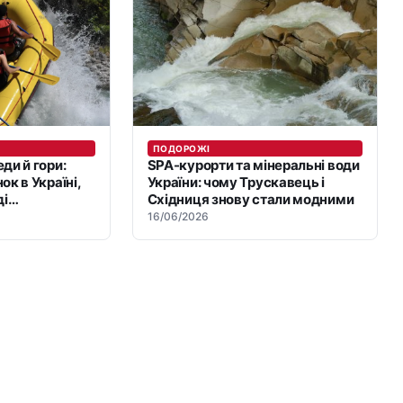
ПОДОРОЖІ
ди й гори:
SPA-курорти та мінеральні води
ок в Україні,
України: чому Трускавець і
ді
Східниця знову стали модними
шся
16/06/2026