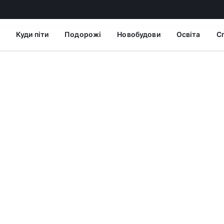
Куди піти
Подорожі
Новобудови
Освіта
С