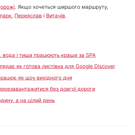
орожі
. Якщо хочеться ширшого маршруту,
парк
,
Переяслав
і
Витачів
.
к, вода і тиша працюють краще за SPA
лядає як готова листівка для Google Discover
 працює як шоу вихідного дня
 перезавантажитися без довгої дороги
одину, а на цілий день