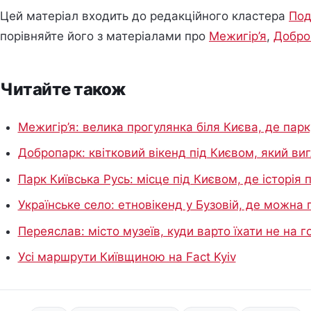
Цей матеріал входить до редакційного кластера
Под
порівняйте його з матеріалами про
Межигір’я
,
Добро
Читайте також
Межигір’я: велика прогулянка біля Києва, де пар
Добропарк: квітковий вікенд під Києвом, який виг
Парк Київська Русь: місце під Києвом, де історія
Українське село: етновікенд у Бузовій, де можна
Переяслав: місто музеїв, куди варто їхати не на г
Усі маршрути Київщиною на Fact Kyiv