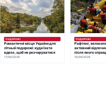
ПОДОРОЖІ
ПОДОРОЖІ
Романтичні місця України для
Рафтинг, велосипе
літньої подорожі: куди їхати
активний відпочин
вдвох, щоб не розчаруватися
після якого справ
перезавантажує
17/06/2026
16/06/2026