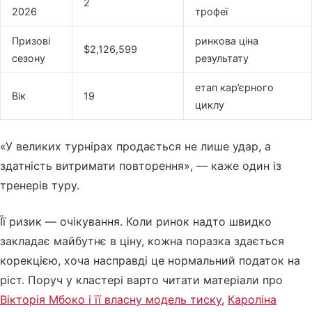
2
2026
трофеї
Призові
ринкова ціна
$2,126,599
сезону
результату
етап кар’єрного
Вік
19
циклу
«У великих турнірах продається не лише удар, а
здатність витримати повторення», — каже один із
тренерів туру.
Її ризик — очікування. Коли ринок надто швидко
закладає майбутнє в ціну, кожна поразка здається
корекцією, хоча насправді це нормальний податок на
ріст. Поруч у кластері варто читати матеріали про
Вікторія Мбоко і її власну модель тиску
,
Кароліна