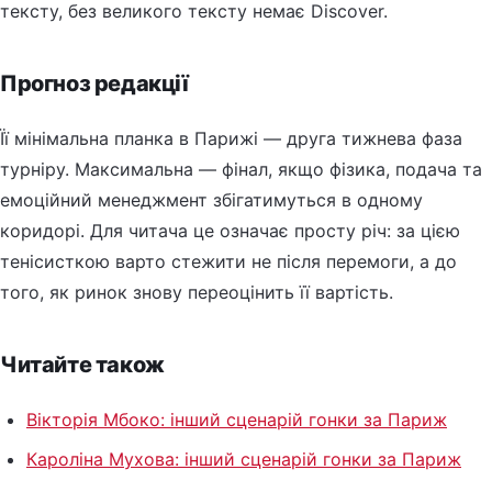
тексту, без великого тексту немає Discover.
Прогноз редакції
Її мінімальна планка в Парижі — друга тижнева фаза
турніру. Максимальна — фінал, якщо фізика, подача та
емоційний менеджмент збігатимуться в одному
коридорі. Для читача це означає просту річ: за цією
тенісисткою варто стежити не після перемоги, а до
того, як ринок знову переоцінить її вартість.
Читайте також
Вікторія Мбоко: інший сценарій гонки за Париж
Кароліна Мухова: інший сценарій гонки за Париж