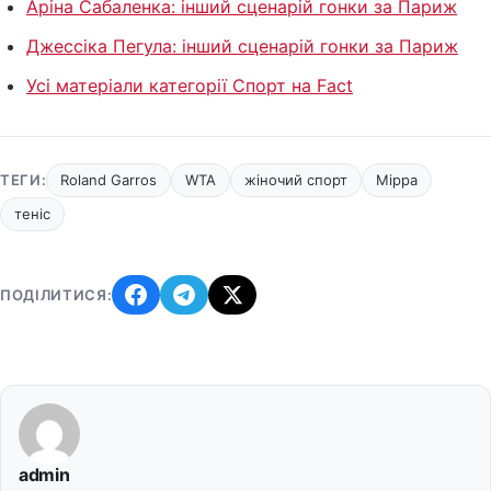
Аріна Сабаленка: інший сценарій гонки за Париж
Джессіка Пегула: інший сценарій гонки за Париж
Усі матеріали категорії Спорт на Fact
ТЕГИ:
Roland Garros
WTA
жіночий спорт
Мірра
теніс
ПОДІЛИТИСЯ:
admin