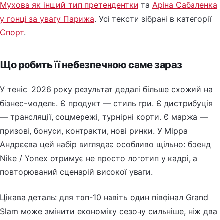
Мухова як інший тип претендентки
та
Аріна Сабаленка
у гонці за увагу Парижа
. Усі тексти зібрані в категорії
Спорт
.
Що робить її небезпечною саме зараз
У тенісі 2026 року результат дедалі більше схожий на
бізнес-модель. Є продукт — стиль гри. Є дистрибуція
— трансляції, соцмережі, турнірні корти. Є маржа —
призові, бонуси, контракти, нові ринки. У Мірра
Андрєєва цей набір виглядає особливо щільно: бренд
Nike / Yonex отримує не просто логотип у кадрі, а
повторюваний сценарій високої уваги.
Цікава деталь: для топ-10 навіть один півфінал Grand
Slam може змінити економіку сезону сильніше, ніж два