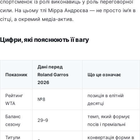
спортсменок із ролі виконавиць у роль переговорної
сили. На цьому тлі Мірра Андрєєва — не просто ім’я в
сітці, а окремий медіа-актив.
Цифри, які пояснюють її вагу
Дані перед
Показник
Roland Garros
Що це означає
2026
Рейтинг
позиція в елітній
№8
WTA
десятці
Баланс
темп, який формує
29–9
сезону
посів і преміальні
Титули
конвертація форми в