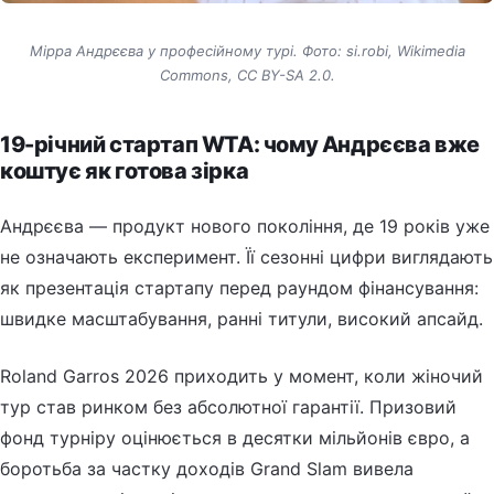
Мірра Андрєєва у професійному турі. Фото: si.robi, Wikimedia
Commons, CC BY-SA 2.0.
19-річний стартап WTA: чому Андрєєва вже
коштує як готова зірка
Андрєєва — продукт нового покоління, де 19 років уже
не означають експеримент. Її сезонні цифри виглядають
як презентація стартапу перед раундом фінансування:
швидке масштабування, ранні титули, високий апсайд.
Roland Garros 2026 приходить у момент, коли жіночий
тур став ринком без абсолютної гарантії. Призовий
фонд турніру оцінюється в десятки мільйонів євро, а
боротьба за частку доходів Grand Slam вивела