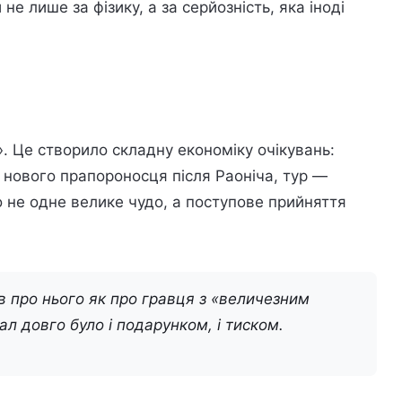
е лише за фізику, а за серйозність, яка іноді
. Це створило складну економіку очікувань:
— нового прапороносця після Раоніча, тур —
 не одне велике чудо, а поступове прийняття
в про нього як про гравця з «величезним
л довго було і подарунком, і тиском.