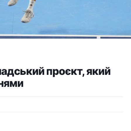
надський проєкт, який
ннями