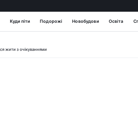
Куди піти
Подорожі
Новобудови
Освіта
С
вся жити з очікуваннями