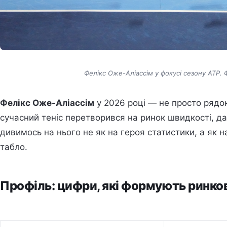
Фелікс Оже-Аліассім у фокусі сезону ATP. 
Фелікс Оже-Аліассім
у 2026 році — не просто рядок
сучасний теніс перетворився на ринок швидкості, дан
дивимось на нього не як на героя статистики, а як 
табло.
Профіль: цифри, які формують ринков