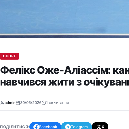
СПОРТ
Фелікс Оже-Аліассім: ка
навчився жити з очікува
admin
30/05/2026
1 хв читання
ПОДІЛИТИСЯ:
Facebook
Telegram
X