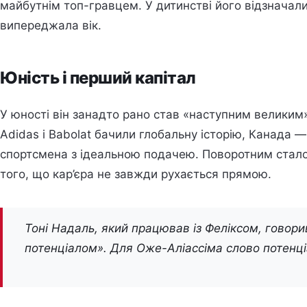
майбутнім топ-гравцем. У дитинстві його відзначали н
випереджала вік.
Юність і перший капітал
У юності він занадто рано став «наступним великим»
Adidas і Babolat бачили глобальну історію, Канада 
спортсмена з ідеальною подачею. Поворотним стало
того, що кар’єра не завжди рухається прямою.
Тоні Надаль, який працював із Феліксом, говори
потенціалом». Для Оже-Аліассіма слово потенціа