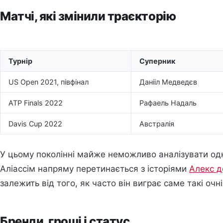
Матчі, які змінили траєкторію
Турнір
Суперник
US Open 2021, півфінал
Данііл Медведєв
ATP Finals 2022
Рафаель Надаль
Davis Cup 2022
Австралія
У цьому поколінні майже неможливо аналізувати одн
Аліассім напряму перетинається з історіями
Алекс д
залежить від того, як часто він виграє саме такі очні
Бренди, гроші і статус