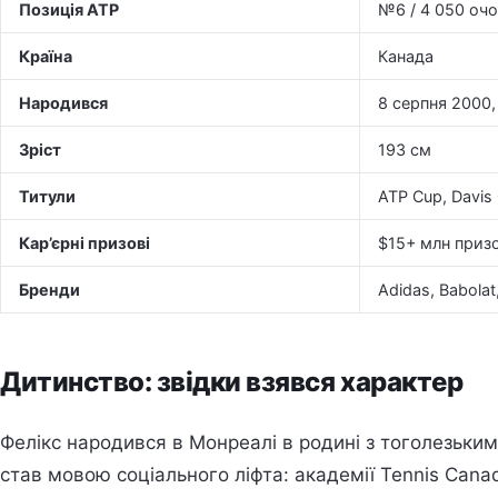
Позиція ATP
№6 / 4 050 оч
Країна
Канада
Народився
8 серпня 2000
Зріст
193 см
Титули
ATP Cup, Davis
Кар’єрні призові
$15+ млн призо
Бренди
Adidas, Babolat
Дитинство: звідки взявся характер
Фелікс народився в Монреалі в родині з тоголезьким
став мовою соціального ліфта: академії Tennis Canad