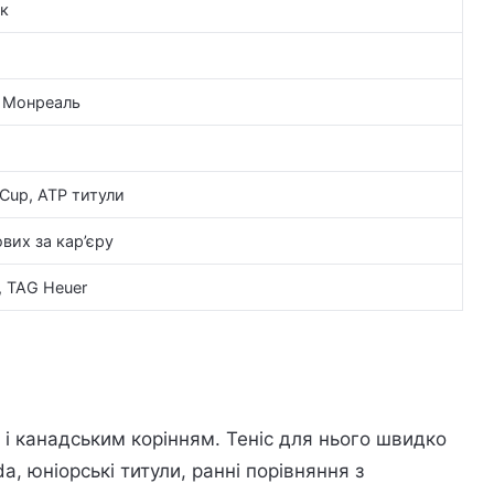
ок
, Монреаль
 Cup, ATP титули
вих за кар’єру
, TAG Heuer
 і канадським корінням. Теніс для нього швидко
a, юніорські титули, ранні порівняння з