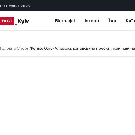
09 Серпня 2026
Біографії
Історії
Їжа
Київ
Головна
Спорт
Фелікс Оже-Аліассім: канадський проєкт, який навчи
/
/