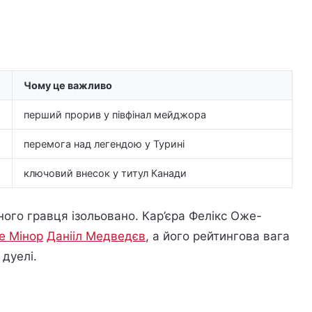
Чому це важливо
перший прорив у півфінал мейджора
перемога над легендою у Турині
ключовий внесок у титул Канади
ого гравця ізольовано. Кар’єра Фелікс Оже-
е Мінор
Данііл Медведєв
, а його рейтингова вага
 дуелі.