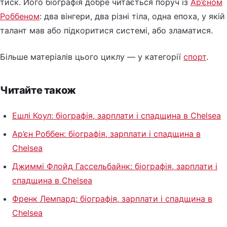
тиск. Його біографія добре читається поруч із
Ар’єном
Роббеном
: два вінгери, два різні тіла, одна епоха, у якій
талант мав або підкоритися системі, або зламатися.
Більше матеріалів цього циклу — у категорії
спорт
.
Читайте також
Ешлі Коул: біографія, зарплати і спадщина в Chelsea
Ар’єн Роббен: біографія, зарплати і спадщина в
Chelsea
Джиммі Флойд Гассельбайнк: біографія, зарплати і
спадщина в Chelsea
Френк Лемпард: біографія, зарплати і спадщина в
Chelsea