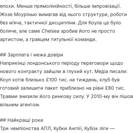
епохи. Менше прямолінійності, більше імпровізації.
Жозе Моурінью вимагав від нього структури, роботи
без м’яча, тактичної дисципліни. Для Коула це було
боляче, але саме Chelsea зробив його не просто
артистом, а гравцем титульної команди.
## Зарплата і межа довіри
Наприкінці лондонського періоду переговори щодо
нового контракту зайшли в глухий кут. Медіа писали:
Коул хотів близько £100 тис. на тиждень, клуб був
готовий залишити пакет приблизно на рівні £80 тис.
Травми знизили його ринкову силу. У 2010-му він пішов
вільним агентом.
## Найкращі роки
Три чемпіонства АПЛ, Кубки Англії, Кубок ліги —