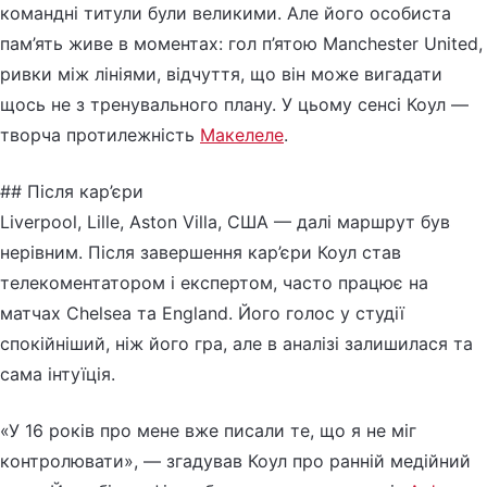
командні титули були великими. Але його особиста
пам’ять живе в моментах: гол п’ятою Manchester United,
ривки між лініями, відчуття, що він може вигадати
щось не з тренувального плану. У цьому сенсі Коул —
творча протилежність
Макелеле
.
## Після кар’єри
Liverpool, Lille, Aston Villa, США — далі маршрут був
нерівним. Після завершення кар’єри Коул став
телекоментатором і експертом, часто працює на
матчах Chelsea та England. Його голос у студії
спокійніший, ніж його гра, але в аналізі залишилася та
сама інтуїція.
«У 16 років про мене вже писали те, що я не міг
контролювати», — згадував Коул про ранній медійний