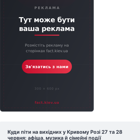
Куди піти на вихідних у Кривому Розі 27 та 28
червня: афіша, музика й сімейні події