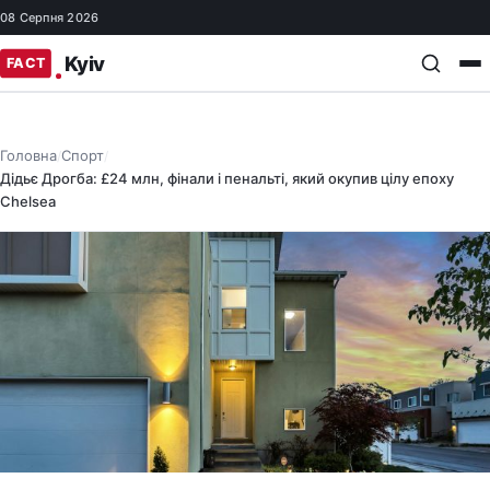
08 Серпня 2026
Головна
Спорт
/
/
Дідьє Дрогба: £24 млн, фінали і пенальті, який окупив цілу епоху
Chelsea