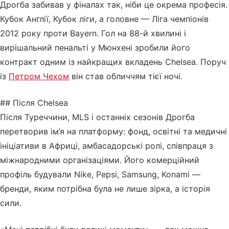
Дрогба забивав у фіналах так, ніби це окрема професія.
Кубок Англії, Кубок ліги, а головне — Ліга чемпіонів
2012 року проти Bayern. Гол на 88-й хвилині і
вирішальний пенальті у Мюнхені зробили його
контракт одним із найкращих вкладень Chelsea. Поруч
із
Петром Чехом
він став обличчям тієї ночі.
## Після Chelsea
Після Туреччини, MLS і останніх сезонів Дрогба
перетворив ім’я на платформу: фонд, освітні та медичні
ініціативи в Африці, амбасадорські ролі, співпраця з
міжнародними організаціями. Його комерційний
профіль будували Nike, Pepsi, Samsung, Konami —
бренди, яким потрібна була не лише зірка, а історія
сили.