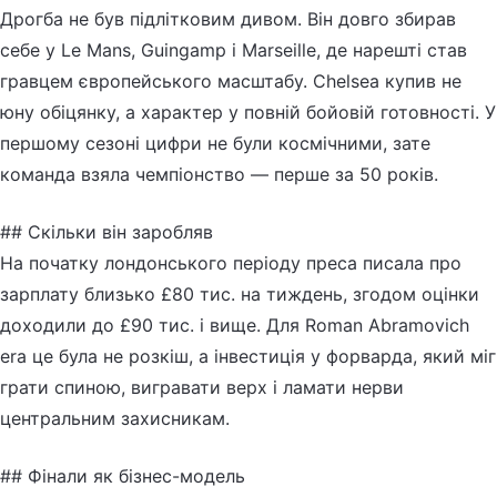
Дрогба не був підлітковим дивом. Він довго збирав
себе у Le Mans, Guingamp і Marseille, де нарешті став
гравцем європейського масштабу. Chelsea купив не
юну обіцянку, а характер у повній бойовій готовності. У
першому сезоні цифри не були космічними, зате
команда взяла чемпіонство — перше за 50 років.
## Скільки він заробляв
На початку лондонського періоду преса писала про
зарплату близько £80 тис. на тиждень, згодом оцінки
доходили до £90 тис. і вище. Для Roman Abramovich
era це була не розкіш, а інвестиція у форварда, який міг
грати спиною, вигравати верх і ламати нерви
центральним захисникам.
## Фінали як бізнес-модель