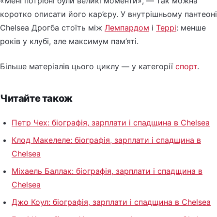
«Мені потрібні були великі моменти», — так можна
коротко описати його кар’єру. У внутрішньому пантеоні
Chelsea Дрогба стоїть між
Лемпардом
і
Террі
: менше
років у клубі, але максимум пам’яті.
Більше матеріалів цього циклу — у категорії
спорт
.
Читайте також
Петр Чех: біографія, зарплати і спадщина в Chelsea
Клод Макелеле: біографія, зарплати і спадщина в
Chelsea
Міхаель Баллак: біографія, зарплати і спадщина в
Chelsea
Джо Коул: біографія, зарплати і спадщина в Chelsea