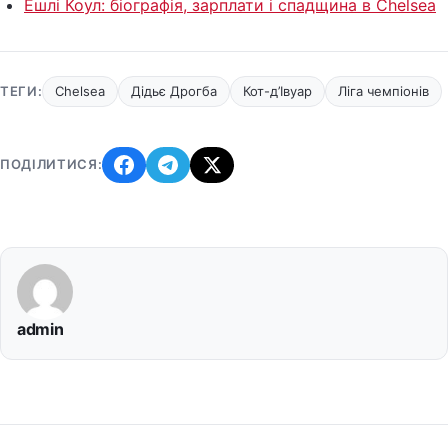
Ешлі Коул: біографія, зарплати і спадщина в Chelsea
ТЕГИ:
Chelsea
Дідьє Дрогба
Кот-д’Івуар
Ліга чемпіонів
ПОДІЛИТИСЯ:
admin