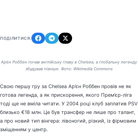
ПОДІЛИТИСЯ:
Ар’єн Роббен почав англійську главу в Chelsea, а глобальну легенду
збудував пізніше. Фото: Wikimedia Commons
Свою першу гру за Chelsea Ар’єн Роббен провів не як
готова легенда, а як прискорення, якого Прем’єр-ліга
тоді ще не вміла читати. У 2004 році клуб заплатив PSV
близько €18 млн. Це був трансфер не лише про талант,
а про новий тип вінгера: лівоногий, різкий, із фірмовим
зміщенням у центр.