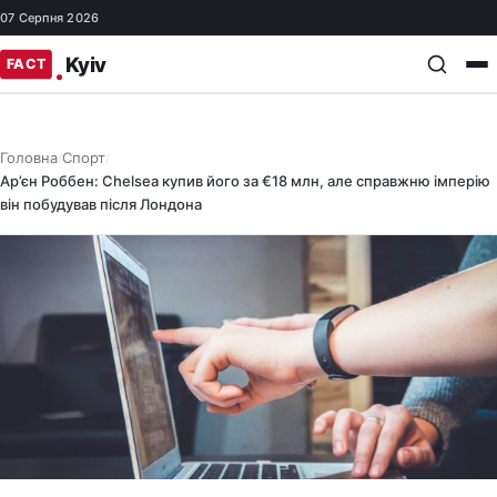
07 Серпня 2026
Головна
Спорт
/
/
Ар’єн Роббен: Chelsea купив його за €18 млн, але справжню імперію
він побудував після Лондона