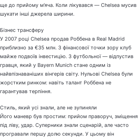
ще до прийому м’яча. Коли лікувався — Chelsea мусив
шукати інші джерела ширини.
Бізнес трансферу
У 2007 році Chelsea продав Роббена в Real Madrid
приблизно за €35 млн. З фінансової точки зору клуб
майже подвоїв інвестицію. З футбольної — відпустив
гравця, який у Bayern Munich стане одним із
найвпізнаваніших вінгерів світу. Нульові Chelsea були
жорстким ринком: навіть талант Роббена не
гарантував терпіння.
Стиль, який усі знали, але не зупиняли
Його маневр був простим: прийом праворуч, зміщення
під ліву, удар. Суперники знали сценарій, але часто
програвали першу долю секунди. У цьому він