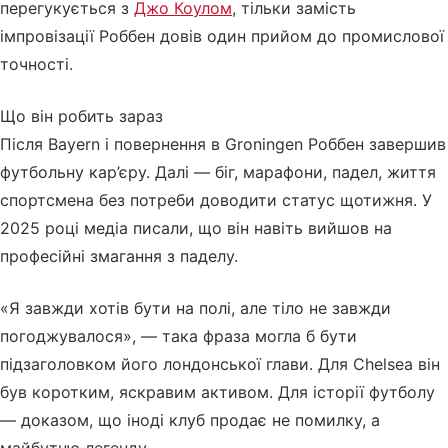
перегукується з
Джо Коулом
, тільки замість
імпровізації Роббен довів один прийом до промислової
точності.
Що він робить зараз
Після Bayern і повернення в Groningen Роббен завершив
футбольну кар’єру. Далі — біг, марафони, падел, життя
спортсмена без потреби доводити статус щотижня. У
2025 році медіа писали, що він навіть вийшов на
професійні змагання з паделу.
«Я завжди хотів бути на полі, але тіло не завжди
погоджувалося», — така фраза могла б бути
підзаголовком його лондонської глави. Для Chelsea він
був коротким, яскравим активом. Для історії футболу
— доказом, що іноді клуб продає не помилку, а
майбутню легенду.