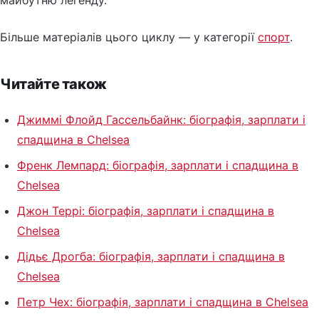
Більше матеріалів цього циклу — у категорії
спорт
.
Читайте також
Джиммі Флойд Гассельбайнк: біографія, зарплати і
спадщина в Chelsea
Френк Лемпард: біографія, зарплати і спадщина в
Chelsea
Джон Террі: біографія, зарплати і спадщина в
Chelsea
Дідьє Дрогба: біографія, зарплати і спадщина в
Chelsea
Петр Чех: біографія, зарплати і спадщина в Chelsea