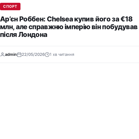
СПОРТ
Ар’єн Роббен: Chelsea купив його за €18
млн, але справжню імперію він побудував
після Лондона
admin
22/05/2026
1 хв читання