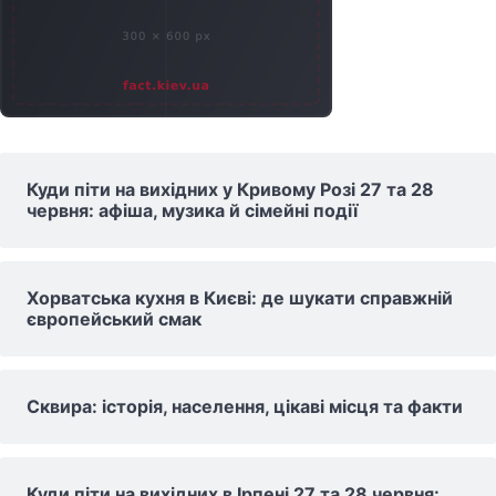
Куди піти на вихідних у Кривому Розі 27 та 28
червня: афіша, музика й сімейні події
Хорватська кухня в Києві: де шукати справжній
європейський смак
Сквира: історія, населення, цікаві місця та факти
Куди піти на вихідних в Ірпені 27 та 28 червня: