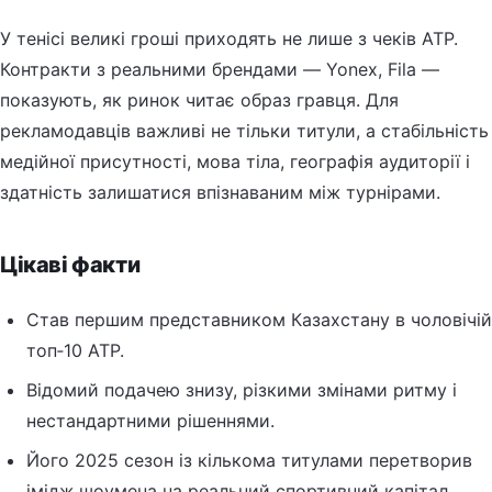
У тенісі великі гроші приходять не лише з чеків ATP.
Контракти з реальними брендами — Yonex, Fila —
показують, як ринок читає образ гравця. Для
рекламодавців важливі не тільки титули, а стабільність
медійної присутності, мова тіла, географія аудиторії і
здатність залишатися впізнаваним між турнірами.
Цікаві факти
Став першим представником Казахстану в чоловічій
топ‑10 ATP.
Відомий подачею знизу, різкими змінами ритму і
нестандартними рішеннями.
Його 2025 сезон із кількома титулами перетворив
імідж шоумена на реальний спортивний капітал.