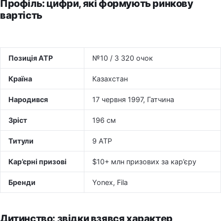
Профіль: цифри, які формують ринкову
вартість
Позиція ATP
№10 / 3 320 очок
Країна
Казахстан
Народився
17 червня 1997, Гатчина
Зріст
196 см
Титули
9 ATP
Кар’єрні призові
$10+ млн призових за кар’єру
Бренди
Yonex, Fila
Дитинство: звідки взявся характер