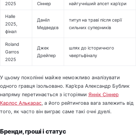
2025
Сіннер
найгучніший апсет кар’єри
Halle
Данііл
титул на траві після серії
2025,
Медведєв
сильних суперників
фінал
Roland
Джек
шлях до історичного
Garros
Дрейпер
чвертьфіналу
2025
У цьому поколінні майже неможливо аналізувати
одного гравця ізольовано. Кар’єра Александр Бублик
напряму перетинається з історіями
Яннік Сіннер
Карлос Алькарас
, а його рейтингова вага залежить від
того, як часто він виграє саме такі очні дуелі.
Бренди, гроші і статус