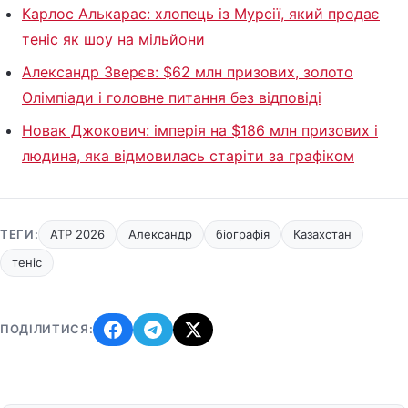
Карлос Алькарас: хлопець із Мурсії, який продає
теніс як шоу на мільйони
Александр Зверєв: $62 млн призових, золото
Олімпіади і головне питання без відповіді
Новак Джокович: імперія на $186 млн призових і
людина, яка відмовилась старіти за графіком
ТЕГИ:
ATP 2026
Александр
біографія
Казахстан
теніс
ПОДІЛИТИСЯ: