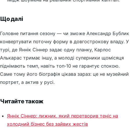
Що далі
Головне питання сезону — чи зможе Александр Бублик
конвертувати поточну форму в довгострокову владу. У
турі, де Яннік Сіннер задає одну планку, Карлос
Алькарас тримає іншу, а молоді суперники щомісяця
піднімають темп, навіть топ‑10 не гарантує спокою.
Саме тому його біографія цікава зараз: це не музейний
портрет, а актив у русі.
Читайте також
Яннік Сіннер: лижник, який перетворив теніс на
холодний бізнес без зайвих жестів