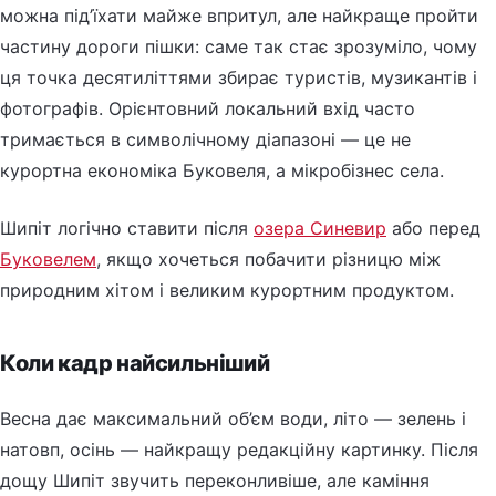
можна під’їхати майже впритул, але найкраще пройти
частину дороги пішки: саме так стає зрозуміло, чому
ця точка десятиліттями збирає туристів, музикантів і
фотографів. Орієнтовний локальний вхід часто
тримається в символічному діапазоні — це не
курортна економіка Буковеля, а мікробізнес села.
Шипіт логічно ставити після
озера Синевир
або перед
Буковелем
, якщо хочеться побачити різницю між
природним хітом і великим курортним продуктом.
Коли кадр найсильніший
Весна дає максимальний об’єм води, літо — зелень і
натовп, осінь — найкращу редакційну картинку. Після
дощу Шипіт звучить переконливіше, але каміння