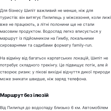
Для бізнесу Шипіт важливий не менше, ніж для
туристів: він витягує Пилипець у міжсезоння, коли лижі
вже не працюють, а літні полонини ще не стали
масовим продуктом. Водоспад легко вписується у
маршрут із підйомником на Гимбу, локальними
сироварнями та садибами формату family-run.
На відміну від багатьох карпатських локацій, Шипіт не
потребує складного трекінгу. Це підвищує потік, але й
створює ризик: у пікові вихідні відчуття дикої природи
може зникати швидше, ніж заряд телефона.
Маршрут без ілюзій
Від Пилипця до водоспаду близько 6 км. Автомобілем