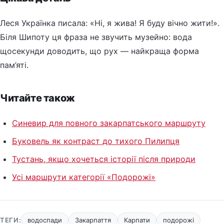
Леся Українка писала: «Ні, я жива! Я буду вічно жити!».
Біля Шипоту ця фраза не звучить музейно: вода
щосекунди доводить, що рух — найкраща форма
пам’яті.
Читайте також
Синевир для повного закарпатського маршруту
Буковель як контраст до тихого Пилипця
Тустань, якщо хочеться історії після природи
Усі маршрути категорії «Подорожі»
ТЕГИ:
водоспади
Закарпаття
Карпати
подорожі