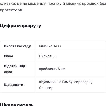
слизьке: це не місце для поспіху й міських кросівок без
протектора.
Цифри маршруту
Висота каскаду
близько 14 м
Річка
Пилипець
Відстань від
приблизно 6 км
села
підйомник на Гимбу, сироварні,
Що додати
Синевир
Цікава деталь