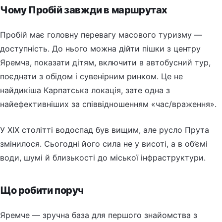
Чому Пробій завжди в маршрутах
Пробій має головну перевагу масового туризму —
доступність. До нього можна дійти пішки з центру
Яремча, показати дітям, включити в автобусний тур,
поєднати з обідом і сувенірним ринком. Це не
найдикіша Карпатська локація, зате одна з
найефективніших за співвідношенням «час/враження».
У XIX столітті водоспад був вищим, але русло Прута
змінилося. Сьогодні його сила не у висоті, а в об’ємі
води, шумі й близькості до міської інфраструктури.
Що робити поруч
Яремче — зручна база для першого знайомства з