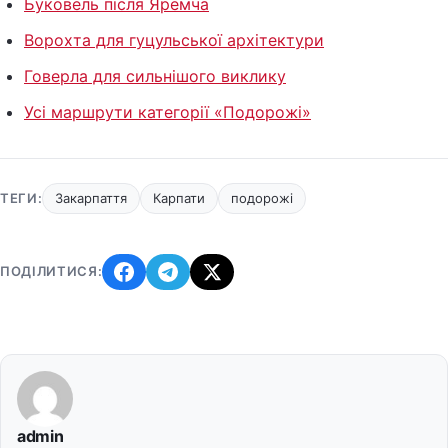
Буковель після Яремча
Ворохта для гуцульської архітектури
Говерла для сильнішого виклику
Усі маршрути категорії «Подорожі»
ТЕГИ:
Закарпаття
Карпати
подорожі
ПОДІЛИТИСЯ:
admin