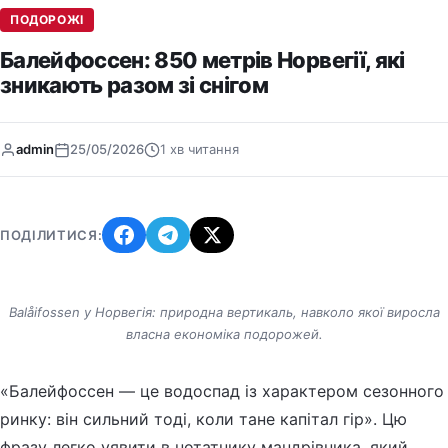
ПОДОРОЖІ
Балейфоссен: 850 метрів Норвегії, які
зникають разом зі снігом
admin
25/05/2026
1 хв читання
ПОДІЛИТИСЯ:
Balåifossen у Норвегія: природна вертикаль, навколо якої виросла
власна економіка подорожей.
«Балейфоссен — це водоспад із характером сезонного
ринку: він сильний тоді, коли тане капітал гір». Цю
фразу легко уявити в нотатнику мандрівника, який