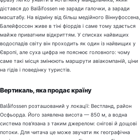
дістався до Balåifossen не заради галочки, а заради
масштабу. На відміну від більш медійного Віннуфоссена,
Балейфоссен живе в тіні фіордів і саме тому здається
майже приватним відкриттям. У списках найвищих
водоспадів світу він проходить як один із найвищих у
Європі, але суха цифра не пояснює головного: чому
саме такі місця змінюють маршрути авіакомпаній, ціни
на гідів і поведінку туристів.
Вертикаль, яка продає країну
Balåifossen розташований у локації: Вестланд, район
Осфьорда. Його заявлена висота — 850 м, а водна
система пов’язана з таким джерелом: снігові й дощові
потоки. Для читача це може звучати як географічна