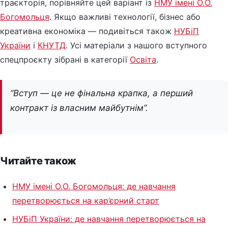
траєкторія, порівняйте цей варіант із
НМУ імені О.О.
Богомольця
. Якщо важливі технології, бізнес або
креативна економіка — подивіться також
НУБіП
України
і
КНУТД
. Усі матеріали з нашого вступного
спецпроєкту зібрані в категорії
Освіта
.
“Вступ — це не фінальна крапка, а перший
контракт із власним майбутнім”.
Читайте також
НМУ імені О.О. Богомольця: де навчання
перетворюється на кар’єрний старт
НУБіП України: де навчання перетворюється на