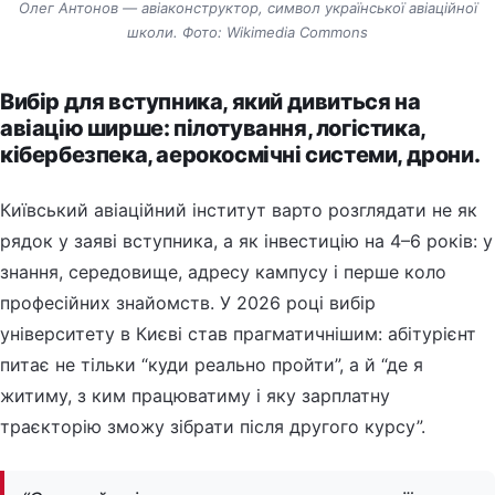
Олег Антонов — авіаконструктор, символ української авіаційної
школи. Фото: Wikimedia Commons
Вибір для вступника, який дивиться на
авіацію ширше: пілотування, логістика,
кібербезпека, аерокосмічні системи, дрони.
Київський авіаційний інститут варто розглядати не як
рядок у заяві вступника, а як інвестицію на 4–6 років: у
знання, середовище, адресу кампусу і перше коло
професійних знайомств. У 2026 році вибір
університету в Києві став прагматичнішим: абітурієнт
питає не тільки “куди реально пройти”, а й “де я
житиму, з ким працюватиму і яку зарплатну
траєкторію зможу зібрати після другого курсу”.