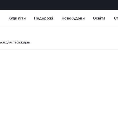
Куди піти
Подорожі
Новобудови
Освіта
С
ься для пасажирів