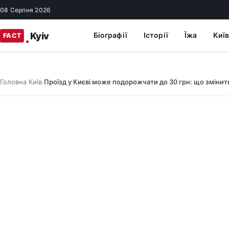
08 Серпня 2026
Біографії
Історії
Їжа
Київ
Головна
Київ
Проїзд у Києві може подорожчати до 30 грн: що змінит
/
/