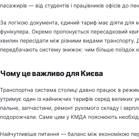
пасажирів — від студентів і працівників офісів до пен
За логікою документа, єдиний тариф має діяти для ме
фунікулера. Окремо пропонується пересадковий квит
хвилин пересідати між різними видами транспорту. 
передбачають систему знижок: чим більше поїздок к
Чому це важливо для Києва
Транспортна система столиці давно працює в режимі
утримує один із найнижчих тарифів серед великих ук
пальне, запчастини, ремонт рухомого складу і зарпла
подорожчали. Саме цим у КМДА пояснюють необхідн
Найчутливіше питання — баланс між економікою пере