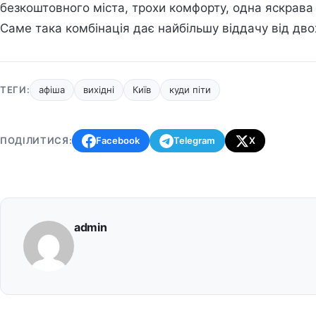
безкоштовного міста, трохи комфорту, одна яскрава 
Саме така комбінація дає найбільшу віддачу від двох
ТЕГИ:
афіша
вихідні
Київ
куди піти
ПОДІЛИТИСЯ:
Facebook
Telegram
X
admin