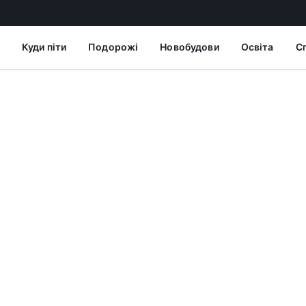
Куди піти
Подорожі
Новобудови
Освіта
С