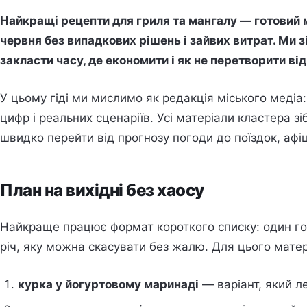
Найкращі рецепти для гриля та мангалу — готовий 
червня без випадкових рішень і зайвих витрат. Ми з
закласти часу, де економити і як не перетворити ві
У цьому гіді ми мислимо як редакція міського медіа
цифр і реальних сценаріїв. Усі матеріали кластера зі
швидко перейти від прогнозу погоди до поїздок, афіші
План на вихідні без хаосу
Найкраще працює формат короткого списку: один гол
річ, яку можна скасувати без жалю. Для цього матер
курка у йогуртовому маринаді
— варіант, який л