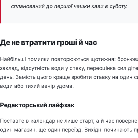
спланований до першої чашки кави в суботу.
Де не втратити гроші й час
Найбільші помилки повторюються щотижня: бронюва
заклад, відсутність води у спеку, переоцінка сил діт
день. Замість цього краще зробити ставку на один с
води або тихий вечір удома.
Редакторський лайфхак
Поставте в календар не лише старт, а й час поверне
один магазин, ще один переїзд. Вихідні починають п