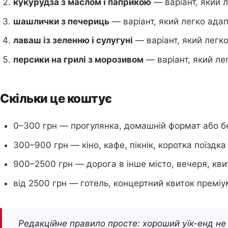
кукурудза з маслом і паприкою
— варіант, який 
шашлички з печериць
— варіант, який легко адап
лаваш із зеленню і сулугуні
— варіант, який легко
персики на грилі з морозивом
— варіант, який ле
Скільки це коштує
0–300 грн — прогулянка, домашній формат або б
300–900 грн — кіно, кафе, пікнік, коротка поїздка 
900–2500 грн — дорога в інше місто, вечеря, кви
від 2500 грн — готель, концертний квиток преміу
Редакційне правило просте: хороший уїк-енд не 