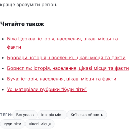
краще зрозуміти регіон.
Читайте також
Біла Церква: історія, населення, цікаві місця та
факти
Бровари: історія, населення, цікаві місця та факти
Бориспіль: історія, населення, цікаві місця та факти
Буча: історія, населення, цікаві місця та факти
Усі матеріали рубрики “Куди піти”
ТЕГИ:
Богуслав
історія міст
Київська область
куди піти
цікаві місця