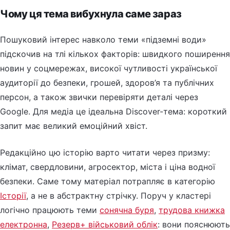
Чому ця тема вибухнула саме зараз
Пошуковий інтерес навколо теми «підземні води»
підскочив на тлі кількох факторів: швидкого поширення
новин у соцмережах, високої чутливості української
аудиторії до безпеки, грошей, здоров’я та публічних
персон, а також звички перевіряти деталі через
Google. Для медіа це ідеальна Discover-тема: короткий
запит має великий емоційний хвіст.
Редакційно цю історію варто читати через призму:
клімат, свердловини, агросектор, міста і ціна водної
безпеки. Саме тому матеріал потрапляє в категорію
Історії
, а не в абстрактну стрічку. Поруч у кластері
логічно працюють теми
сонячна буря
,
трудова книжка
електронна
,
Резерв+ військовий облік
: вони пояснюють