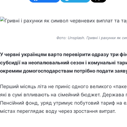
Фото: Unsplash. Гривні і рахунки як с
У червні українцям варто перевірити одразу три фіна
субсидії на неопалювальний сезон і комунальні тар
окремим домогосподарствам потрібно подати заяву
Перший місяць літа не приніс одного великого «пакет
які в сумі впливають на сімейний бюджет. Держава п
Пенсійний фонд, уряд утримує побутовий тариф на е
містах переглядає воду через зростання витрат.