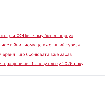
ь для ФОПів і чому бізнес нервує
ід час війни і чому це вже інший туризм
1 червня і що бронювати вже зараз
працівників і бізнесу влітку 2026 року