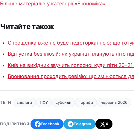
Більше матеріалів у категорії «Економіка»
Читайте також
Спрощенка вже не буде недоторканною: що готуют
Відпустка без ілюзій: як українці планують літо п
Київ на вихідних звучить голосно: куди піти 20–2
Бронювання проходить ревізію: що змінюється для 
ТЕГИ:
виплати
ПФУ
субсидії
тарифи
червень 2026
ПОДІЛИТИСЯ:
Facebook
Telegram
X