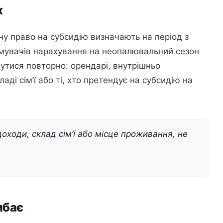
х
у право на субсидію визначають на період з
римувачів нарахування на неопалювальний сезон
утися повторно: орендарі, внутрішньо
ді сім’ї або ті, хто претендує на субсидію на
оходи, склад сім’ї або місце проживання, не
ибає