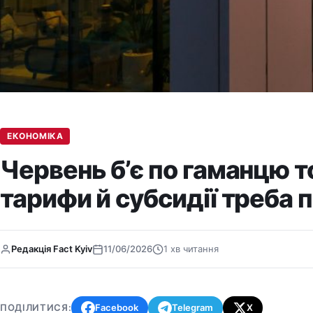
ЕКОНОМІКА
Червень б’є по гаманцю то
тарифи й субсидії треба 
Редакція Fact Kyiv
11/06/2026
1 хв читання
ПОДІЛИТИСЯ:
Facebook
Telegram
X