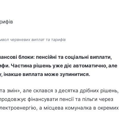
имвол червневих виплат та тарифів
нсові блоки: пенсійні та соціальні виплати,
ифи. Частина рішень уже діє автоматично, але
, інакше виплата може зупинитися.
а змін», але склався з десятка дрібних рішень,
родовжує фінансувати пенсії та пільги через
лектроенергію, а місцева комуналка в окремих