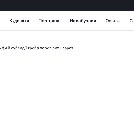
Куди піти
Подорожі
Новобудови
Освіта
С
ифи й субсидії треба перевірити зараз