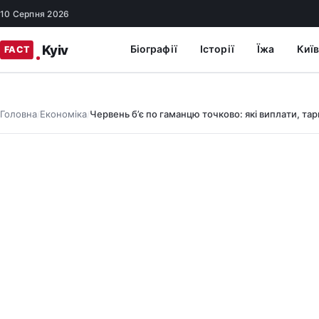
10 Серпня 2026
Біографії
Історії
Їжа
Київ
Головна
Економіка
Червень б’є по гаманцю точково: які виплати, тар
/
/