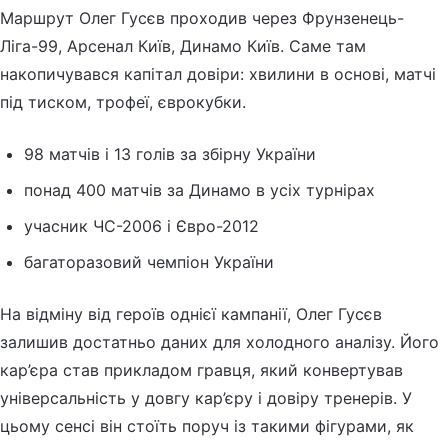
Маршрут Олег Гусєв проходив через Фрунзенець-
Ліга-99, Арсенал Київ, Динамо Київ. Саме там
накопичувався капітал довіри: хвилини в основі, матчі
під тиском, трофеї, єврокубки.
98 матчів і 13 голів за збірну України
понад 400 матчів за Динамо в усіх турнірах
учасник ЧС-2006 і Євро-2012
багаторазовий чемпіон України
На відміну від героїв однієї кампанії, Олег Гусєв
залишив достатньо даних для холодного аналізу. Його
кар’єра став прикладом гравця, який конвертував
універсальність у довгу кар’єру і довіру тренерів. У
цьому сенсі він стоїть поруч із такими фігурами, як