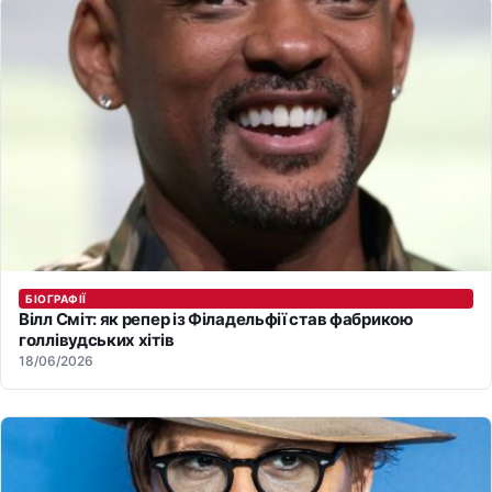
БІОГРАФІЇ
Вілл Сміт: як репер із Філадельфії став фабрикою
голлівудських хітів
18/06/2026