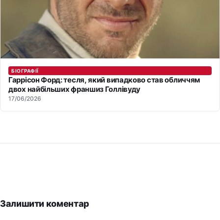
БІОГРАФІЇ
Гаррісон Форд: тесля, який випадково став обличчям
двох найбільших франшиз Голлівуду
17/06/2026
Залишити коментар