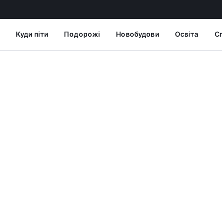
Куди піти
Подорожі
Новобудови
Освіта
С