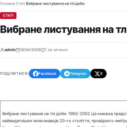
Головна
Статі
Вибране листування на тлі доби
/
/
СТАТІ
Вибране листування на тл
admin
18/04/2026
1 хв читання
ПОДІЛИТИСЯ:
Facebook
Telegram
X
Вибране листування на тлі доби: 1992-2002 Ця книжка предст
найвидатніших мовознавців 20-го століття, провідного еміґ