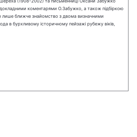
Шереха (1908-2002) та письменниці Оксани Забужко
ся докладними коментарями О.Забужко, а також підбіркою
є не лише ближче знайомство з двома визначними
ода в бурхливому історичному пейзажі рубежу віків,