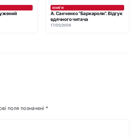
КНИГИ
лужений
А. Санченко “Баркароли”. Відгук
вдячного читача
17/05/2009
ові поля позначені
*