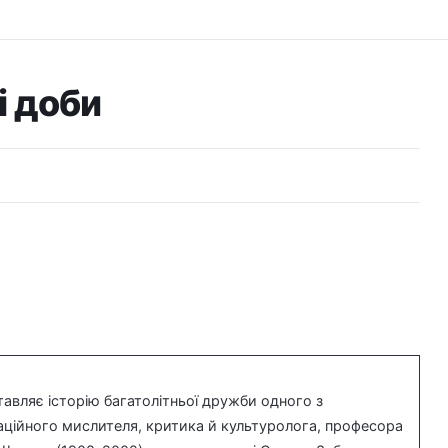
і доби
авляє історію багатолітньої дружби одного з
раційного мислителя, критика й культуролога, професора