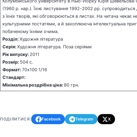
Колумбійського університету в Нью-Йорку Юрія Шевельова-
(1960 р. нар.). Їхнє листування 1992-2002 рр. супроводить
з їхніх творів, які обговорюються в листах. На читача чека
культурними постатями, а й захоплююча інтелектуальна приг
побаченому їхніми очима.
Розділ:
Художня література
Серія:
Художня література. Поза серіями
Рiк випуску:
2011
Розмiр:
504 с.
Формат:
70х100 1/16
Стандарт:
Мінімальна роздрібна ціна:
80 грн.
ПОДІЛИТИСЯ:
Facebook
Telegram
X