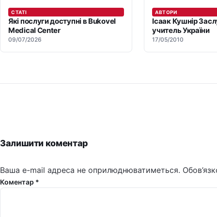
СТАТІ
АВТОРИ
Які послуги доступні в Bukovel
Ісаак Кушнір Зас
Medical Center
учитель України
09/07/2026
17/05/2010
Залишити коментар
Ваша e-mail адреса не оприлюднюватиметься.
Обов’язк
Коментар *