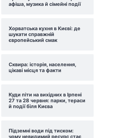
афіша, музика й сімейні події
Хорватська кухня в Києві: де
шукати справжній
європейський смак
Сквира: історія, населення,
цікаві місця та факти
Куди піти на вихідних в Ірпені
27 та 28 червня: парки, тераси
й події біля Києва
Підземні води під тиском:
чому невидимий ресурс стає