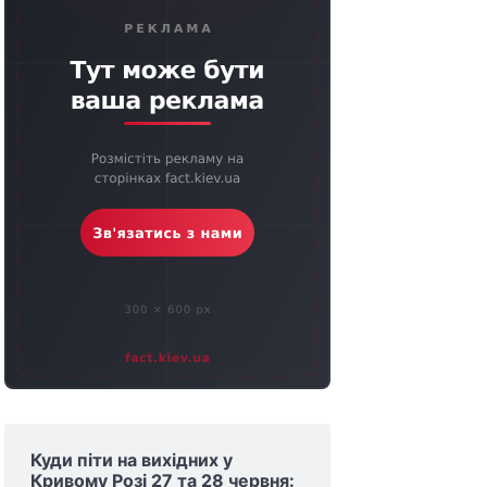
Куди піти на вихідних у
Кривому Розі 27 та 28 червня: