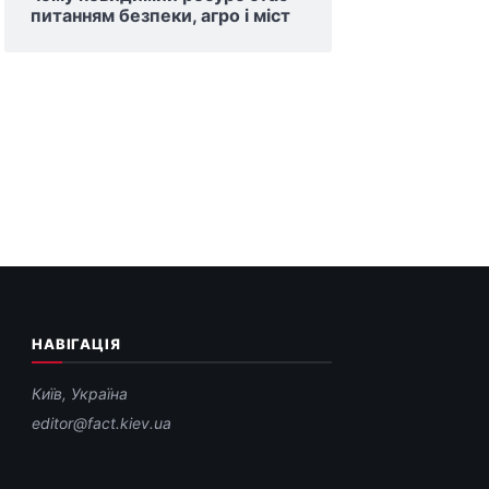
питанням безпеки, агро і міст
НАВІГАЦІЯ
Київ, Україна
editor@fact.kiev.ua