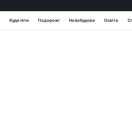
Куди піти
Подорожі
Новобудови
Освіта
С