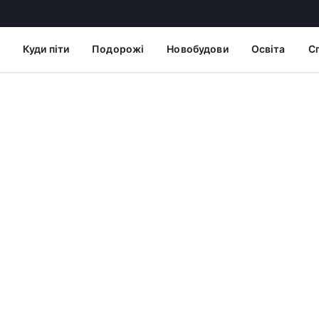
Куди піти
Подорожі
Новобудови
Освіта
С