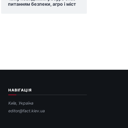
питанням безпеки, агро і міст
НАВІГАЦІЯ
Київ, Україна
editor@fact.kiev.ua