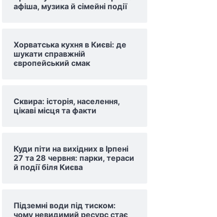
афіша, музика й сімейні події
Хорватська кухня в Києві: де
шукати справжній
європейський смак
Сквира: історія, населення,
цікаві місця та факти
Куди піти на вихідних в Ірпені
27 та 28 червня: парки, тераси
й події біля Києва
Підземні води під тиском:
чому невидимий ресурс стає