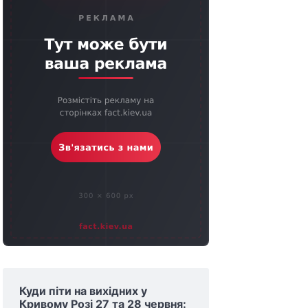
Куди піти на вихідних у
Кривому Розі 27 та 28 червня: