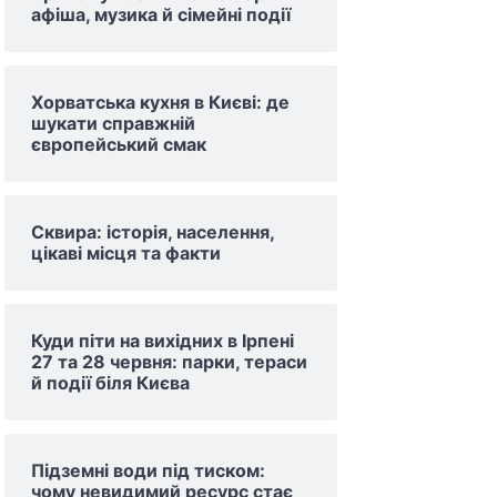
афіша, музика й сімейні події
Хорватська кухня в Києві: де
шукати справжній
європейський смак
Сквира: історія, населення,
цікаві місця та факти
Куди піти на вихідних в Ірпені
27 та 28 червня: парки, тераси
й події біля Києва
Підземні води під тиском:
чому невидимий ресурс стає