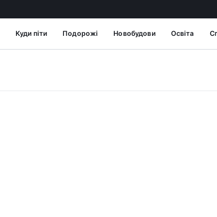
Куди піти
Подорожі
Новобудови
Освіта
С