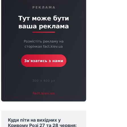
Куди піти на вихідних у
Кривому Розі 27 та 28 червня: