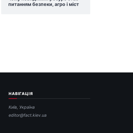
питанням безпеки, агро і міст
НАВІГАЦІЯ
Київ, Україна
editor@fact.kiev.ua