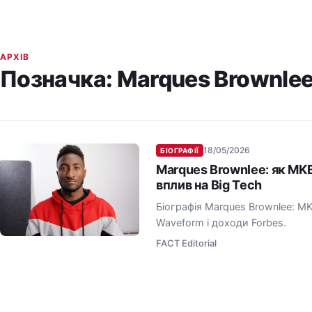
АРХІВ
Позначка:
Marques Brownle
18/05/2026
БІОГРАФІЇ
Marques Brownlee: як MKB
вплив на Big Tech
Біографія Marques Brownlee: MK
Waveform і доходи Forbes.
FACT Editorial