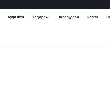
Куди піти
Подорожі
Новобудови
Освіта
С