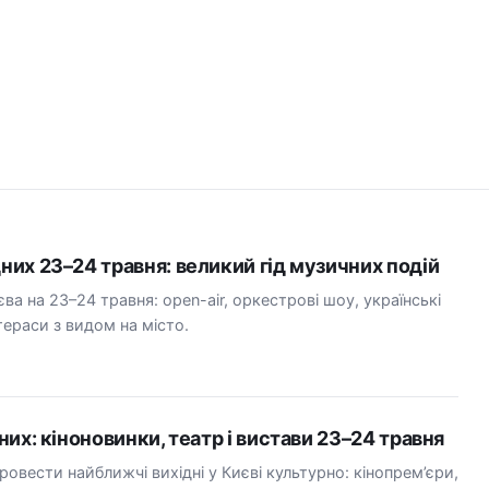
дних 23–24 травня: великий гід музичних подій
ва на 23–24 травня: open-air, оркестрові шоу, українські
тераси з видом на місто.
дних: кіноновинки, театр і вистави 23–24 травня
провести найближчі вихідні у Києві культурно: кінопрем’єри,