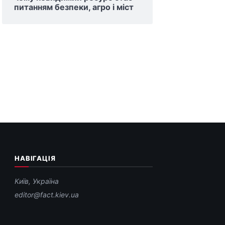
питанням безпеки, агро і міст
НАВІГАЦІЯ
Київ, Україна
editor@fact.kiev.ua