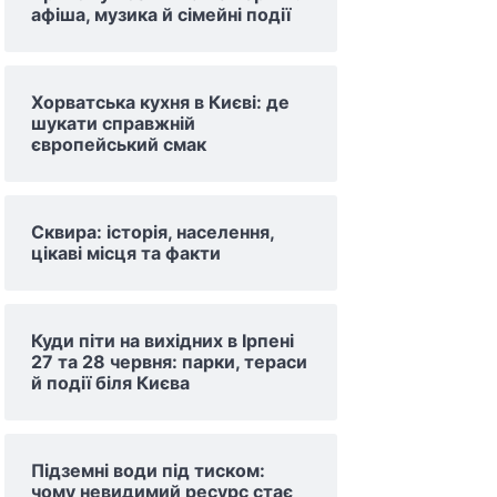
афіша, музика й сімейні події
Хорватська кухня в Києві: де
шукати справжній
європейський смак
Сквира: історія, населення,
цікаві місця та факти
Куди піти на вихідних в Ірпені
27 та 28 червня: парки, тераси
й події біля Києва
Підземні води під тиском:
чому невидимий ресурс стає