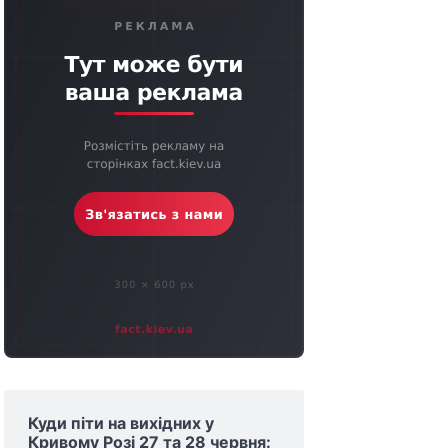
Куди піти на вихідних у
Кривому Розі 27 та 28 червня: