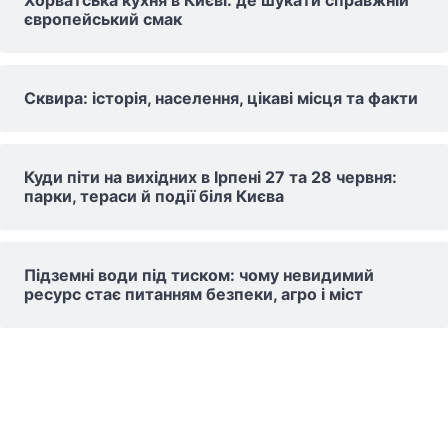
Хорватська кухня в Києві: де шукати справжній
європейський смак
Сквира: історія, населення, цікаві місця та факти
Куди піти на вихідних в Ірпені 27 та 28 червня:
парки, тераси й події біля Києва
Підземні води під тиском: чому невидимий
ресурс стає питанням безпеки, агро і міст