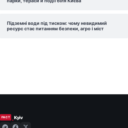
парки, тераси й події біля Києва
Підземні води під тиском: чому невидимий
ресурс стає питанням безпеки, агро і міст