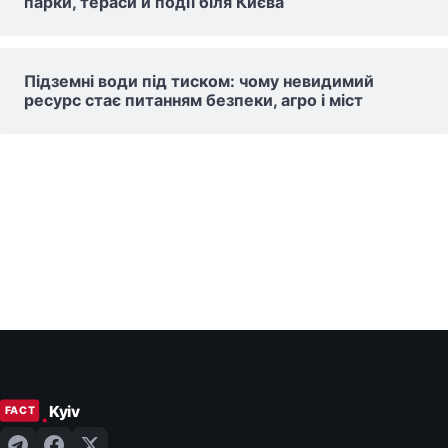
парки, тераси й події біля Києва
Підземні води під тиском: чому невидимий
ресурс стає питанням безпеки, агро і міст