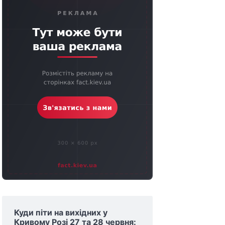
Куди піти на вихідних у
Кривому Розі 27 та 28 червня: