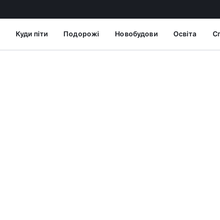
Куди піти
Подорожі
Новобудови
Освіта
С