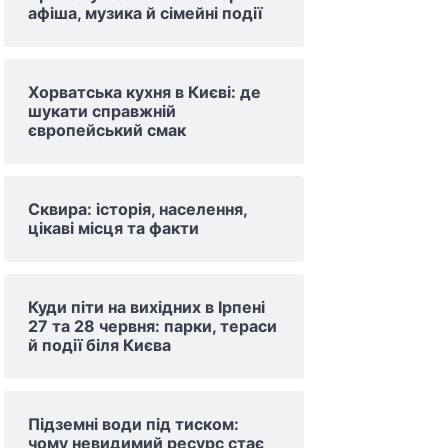
афіша, музика й сімейні події
Хорватська кухня в Києві: де
шукати справжній
європейський смак
Сквира: історія, населення,
цікаві місця та факти
Куди піти на вихідних в Ірпені
27 та 28 червня: парки, тераси
й події біля Києва
Підземні води під тиском:
чому невидимий ресурс стає