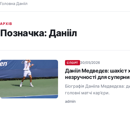
Головна
Данііл
/
АРХІВ
Позначка:
Данііл
30/05/2026
СПОРТ
Данііл Медведєв: шахіст 
незручності для суперни
Біографія Данііла Медведєва: д
головні матчі кар’єри.
admin