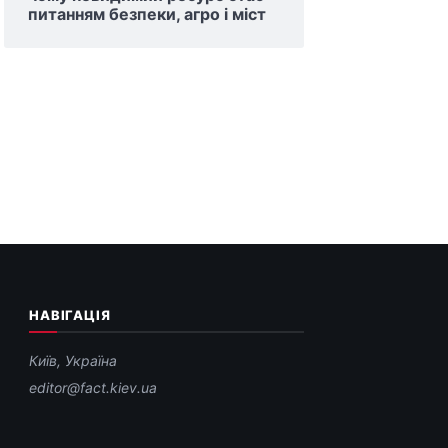
питанням безпеки, агро і міст
НАВІГАЦІЯ
Київ, Україна
editor@fact.kiev.ua