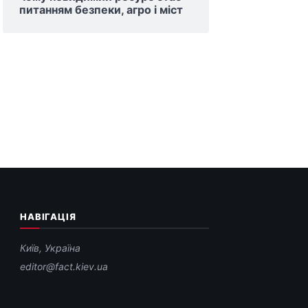
питанням безпеки, агро і міст
НАВІГАЦІЯ
Київ, Україна
editor@fact.kiev.ua