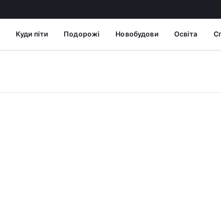
Куди піти
Подорожі
Новобудови
Освіта
С