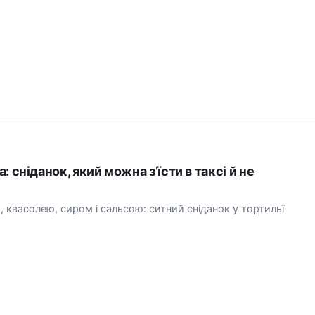
а: сніданок, який можна з’їсти в таксі й не
м, квасолею, сиром і сальсою: ситний сніданок у тортильї