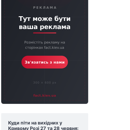
Куди піти на вихідних у
Кривому Розі 27 та 28 червня: