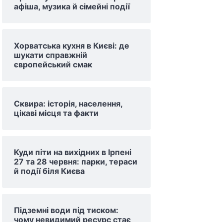
афіша, музика й сімейні події
Хорватська кухня в Києві: де
шукати справжній
європейський смак
Сквира: історія, населення,
цікаві місця та факти
Куди піти на вихідних в Ірпені
27 та 28 червня: парки, тераси
й події біля Києва
Підземні води під тиском:
чому невидимий ресурс стає