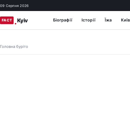
09 Серпня 2026
Біографії
Історії
Їжа
Київ
Головна
буріто
/