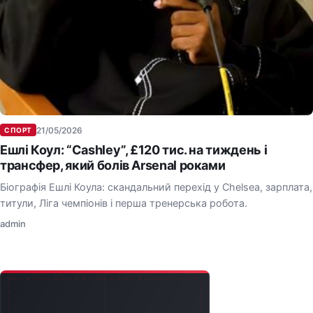
21/05/2026
СПОРТ
Ешлі Коул: “Cashley”, £120 тис. на тиждень і
трансфер, який болів Arsenal роками
Біографія Ешлі Коула: скандальний перехід у Chelsea, зарплата,
титули, Ліга чемпіонів і перша тренерська робота.
admin