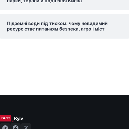
парки, тераси й події біля Києва
Підземні води під тиском: чому невидимий
ресурс стає питанням безпеки, агро і міст