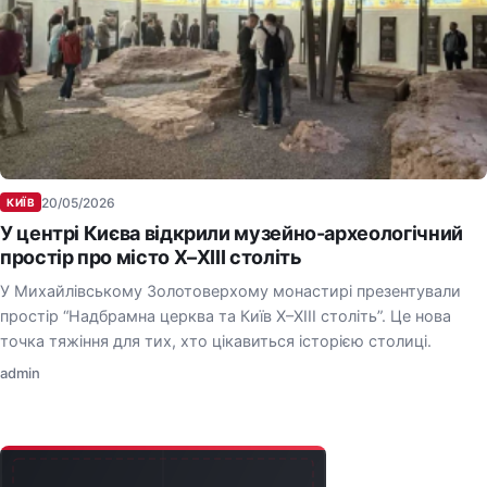
20/05/2026
КИЇВ
У центрі Києва відкрили музейно-археологічний
простір про місто X–XIII століть
У Михайлівському Золотоверхому монастирі презентували
простір “Надбрамна церква та Київ X–XIII століть”. Це нова
точка тяжіння для тих, хто цікавиться історією столиці.
admin