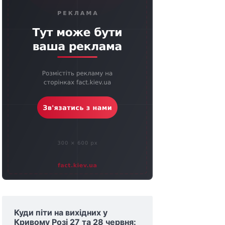
Куди піти на вихідних у
Кривому Розі 27 та 28 червня: