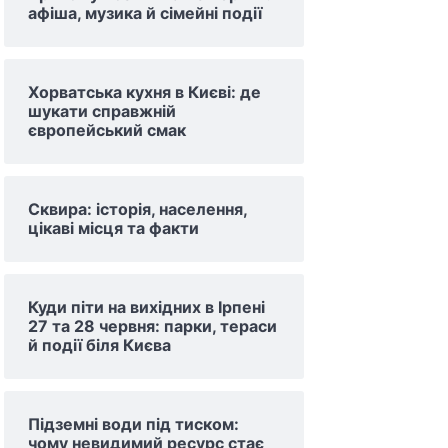
афіша, музика й сімейні події
Хорватська кухня в Києві: де
шукати справжній
європейський смак
Сквира: історія, населення,
цікаві місця та факти
Куди піти на вихідних в Ірпені
27 та 28 червня: парки, тераси
й події біля Києва
Підземні води під тиском:
чому невидимий ресурс стає