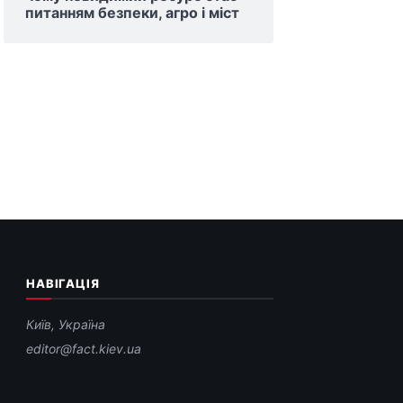
питанням безпеки, агро і міст
НАВІГАЦІЯ
Київ, Україна
editor@fact.kiev.ua