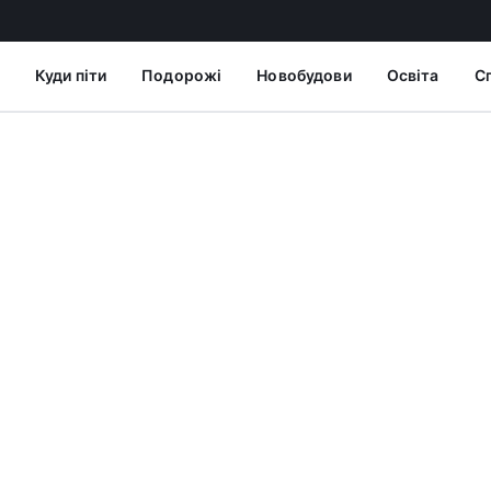
Куди піти
Подорожі
Новобудови
Освіта
С