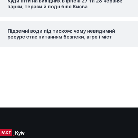
Куди піти на вихідних в Ірпені 27 та 28 червня:
парки, тераси й події біля Києва
Підземні води під тиском: чому невидимий
ресурс стає питанням безпеки, агро і міст