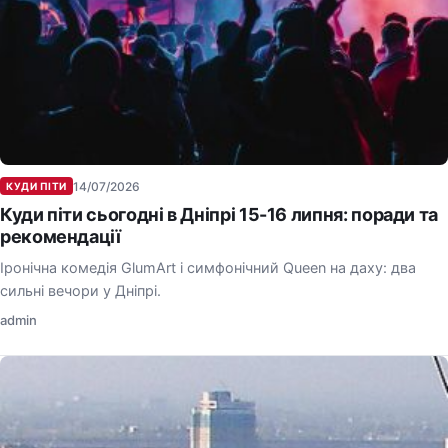
14/07/2026
КУДИ ПІТИ
Куди піти сьогодні в Дніпрі 15-16 липня: поради та
рекомендації
Іронічна комедія GlumArt і симфонічний Queen на даху: два
сильні вечори у Дніпрі.
admin