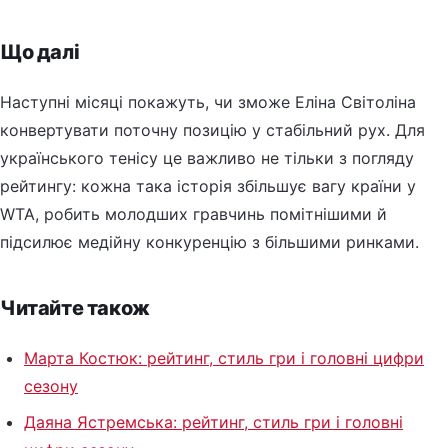
Що далі
Наступні місяці покажуть, чи зможе Еліна Світоліна
конвертувати поточну позицію у стабільний рух. Для
українського тенісу це важливо не тільки з погляду
рейтингу: кожна така історія збільшує вагу країни у
WTA, робить молодших гравчинь помітнішими й
підсилює медійну конкуренцію з більшими ринками.
Читайте також
Марта Костюк: рейтинг, стиль гри і головні цифри
сезону
Даяна Ястремська: рейтинг, стиль гри і головні