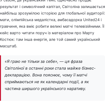
У сезоні, де український теніс одночасно продає
результат і символічний капітал, Світоліна залишається
найбільш зрозумілою історією для глобальної аудиторії:
мати, олімпійська медалістка, амбасадорка United24 і
гравчиня, яка вміє робити великі матчі телевізійними. Її
кейс варто читати поруч із матеріалом про Марту
Костюк: там інша енергія, але той самий український
масштаб.
«Я граю не тільки за себе», — ця фраза
Світоліної в останні роки стала майже бізнес-
декларацією. Вона пояснює, чому її матчі
сприймаються не як календарні події, а як
частина ширшого українського наративу.