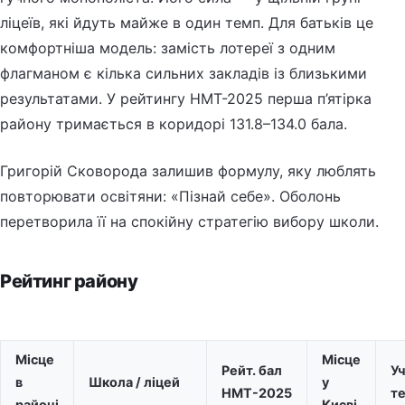
ліцеїв, які йдуть майже в один темп. Для батьків це
комфортніша модель: замість лотереї з одним
флагманом є кілька сильних закладів із близькими
результатами. У рейтингу НМТ-2025 перша п’ятірка
району тримається в коридорі 131.8–134.0 бала.
Григорій Сковорода залишив формулу, яку люблять
повторювати освітяни: «Пізнай себе». Оболонь
перетворила її на спокійну стратегію вибору школи.
Рейтинг району
Місце
Місце
Рейт. бал
Уч
в
Школа / ліцей
у
НМТ-2025
т
районі
Києві