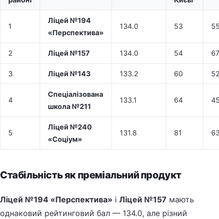
Ліцей №194
1
134.0
53
55
«Перспектива»
2
Ліцей №157
134.0
54
6
3
Ліцей №143
133.2
60
5
Спеціалізована
4
133.1
64
45
школа №211
Ліцей №240
5
131.8
81
6
«Соціум»
Стабільність як преміальний продукт
Ліцей №194 «Перспектива»
і
Ліцей №157
мають
однаковий рейтинговий бал — 134.0, але різний