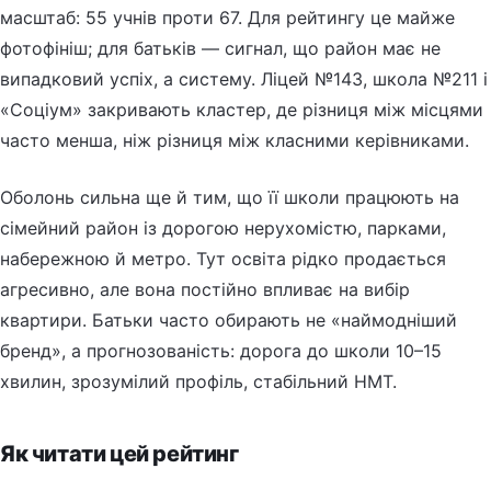
масштаб: 55 учнів проти 67. Для рейтингу це майже
фотофініш; для батьків — сигнал, що район має не
випадковий успіх, а систему. Ліцей №143, школа №211 і
«Соціум» закривають кластер, де різниця між місцями
часто менша, ніж різниця між класними керівниками.
Оболонь сильна ще й тим, що її школи працюють на
сімейний район із дорогою нерухомістю, парками,
набережною й метро. Тут освіта рідко продається
агресивно, але вона постійно впливає на вибір
квартири. Батьки часто обирають не «наймодніший
бренд», а прогнозованість: дорога до школи 10–15
хвилин, зрозумілий профіль, стабільний НМТ.
Як читати цей рейтинг