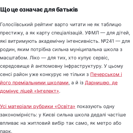
Що це означає для батьків
Голосіївський рейтинг варто читати не як таблицю
престижу, а як карту спеціалізацій. УФМЛ — для дітей,
які витримують академічну інтенсивність. №241 — для
родин, яким потрібна сильна муніципальна школа з
масштабом. Ліко — для тих, хто купує сервіс,
середовище й англомовну інфраструктуру. У цьому
сенсі район уже конкурує не тільки з
Печерськом і
його преміальними школами
, а й із
Дарницею, де
домінує ліцей «Інтелект»
.
Усі матеріали рубрики «Освіта»
показують одну
закономірність: у Києві сильна школа дедалі частіше
впливає на житловий вибір так само, як метро або
парк.