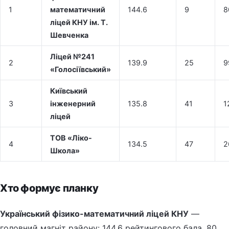
1
математичний
144.6
9
8
ліцей КНУ ім. Т.
Шевченка
Ліцей №241
2
139.9
25
9
«Голосіївський»
Київський
3
інженерний
135.8
41
1
ліцей
ТОВ «Ліко-
4
134.5
47
2
Школа»
Хто формує планку
Український фізико-математичний ліцей КНУ
—
головний магніт району: 144.6 рейтингового бала, 80