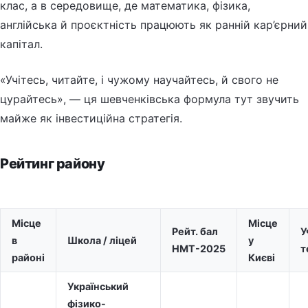
клас, а в середовище, де математика, фізика,
англійська й проєктність працюють як ранній кар’єрний
капітал.
«Учітесь, читайте, і чужому научайтесь, й свого не
цурайтесь», — ця шевченківська формула тут звучить
майже як інвестиційна стратегія.
Рейтинг району
Місце
Місце
Рейт. бал
У
в
Школа / ліцей
у
НМТ-2025
т
районі
Києві
Український
фізико-