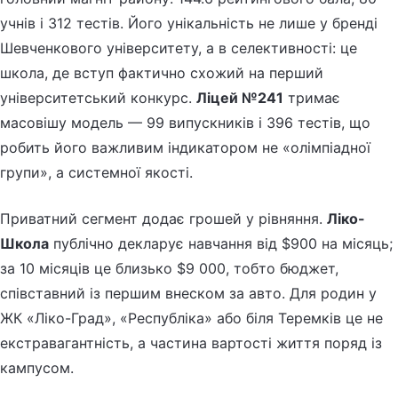
учнів і 312 тестів. Його унікальність не лише у бренді
Шевченкового університету, а в селективності: це
школа, де вступ фактично схожий на перший
університетський конкурс.
Ліцей №241
тримає
масовішу модель — 99 випускників і 396 тестів, що
робить його важливим індикатором не «олімпіадної
групи», а системної якості.
Приватний сегмент додає грошей у рівняння.
Ліко-
Школа
публічно декларує навчання від $900 на місяць;
за 10 місяців це близько $9 000, тобто бюджет,
співставний із першим внеском за авто. Для родин у
ЖК «Ліко-Град», «Республіка» або біля Теремків це не
екстравагантність, а частина вартості життя поряд із
кампусом.