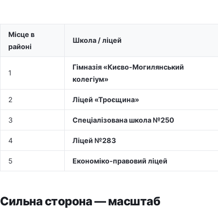
Місце в
Школа / ліцей
районі
Гімназія «Києво-Могилянський
1
колегіум»
2
Ліцей «Троєщина»
3
Спеціалізована школа №250
4
Ліцей №283
5
Економіко-правовий ліцей
Сильна сторона — масштаб