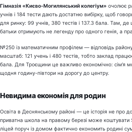
Гімназія «Києво-Могилянський колегіум»
очолює ра
учнів і 184 тести дають достатню вибірку, щоб гово
для ринку: 99 учнів, 380 тестів і 137.3 бала. Там, д
батьки отримують не легенду про одного генія, а п
№250 із математичним профілем — відповідь району 
масштаб: 121 учень і 480 тестів, тобто заклад працю
бала. Для Троєщини це важливо економічно: сім’я м
щодня годину-півтори на дорогу до центру.
Невидима економія для родин
Освіта в Деснянському районі — це історія не про 
приватна школа на правому березі може коштувати $
ліцей поруч із домом фактично економить родині сум