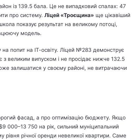
йон із 139.5 бала. Це не випадковий спалах: 47
рити про систему.
Ліцей «Троєщина»
ще цікавіший
е школа показує результат на великому потоці,
рацюючу модель.
на попит на ІТ-освіту. Ліцей №283 демонструє
є з великим випуском і не просідає нижче 132.5
оже залишатися у своєму районі, не витрачаючи
дорогий фасад, а про оптимізацію бюджету. Якщо
9 000–13 750 на рік, сильний муніципальний
у рівня річної оренди невеликої квартири. Саме