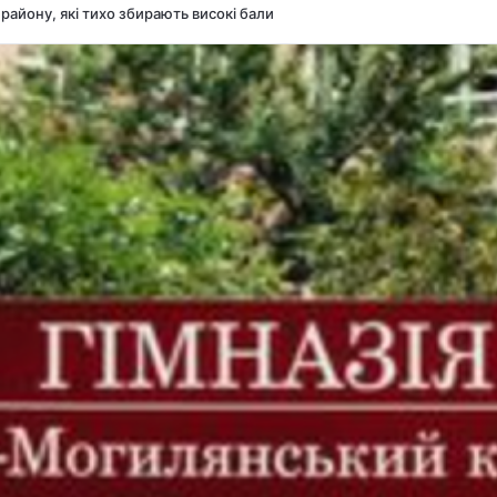
айону, які тихо збирають високі бали