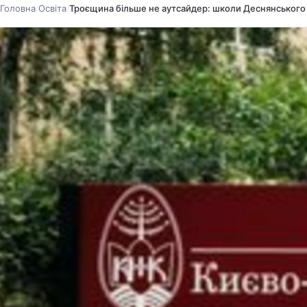
Головна
Освіта
Троєщина більше не аутсайдер: школи Деснянського р
/
/