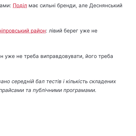
рами:
Поділ
має сильні бренди, але Деснянський
ніпровський район
: лівий берег уже не
йон уже не треба виправдовувати, його треба
но середній бал тестів і кількість складених
 прайсами та публічними програмами.