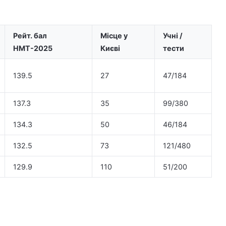
Рейт. бал
Місце у
Учні /
НМТ-2025
Києві
тести
139.5
27
47/184
137.3
35
99/380
134.3
50
46/184
132.5
73
121/480
129.9
110
51/200