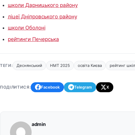
школи Дарницького району
ліцеї Дніпровського району
школи Оболоні
рейтинги Печерська
ТЕГИ:
Деснянський
НМТ 2025
освіта Києва
рейтинг шкі
ПОДІЛИТИСЯ:
Facebook
Telegram
X
admin