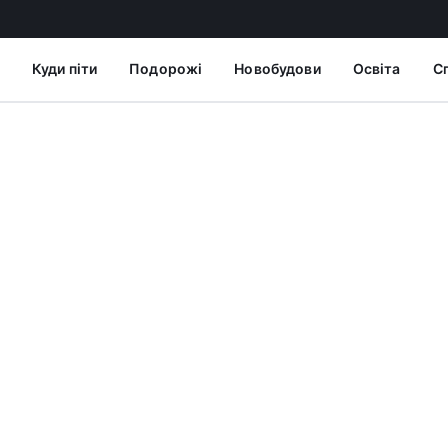
Куди піти
Подорожі
Новобудови
Освіта
С