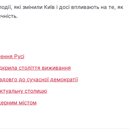
одії, які змінили Київ і досі впливають на те, як
чність.
ення Русі
відкрила століття виживання
адовго до сучасної демократії
лектуальну столицю
дерним містом