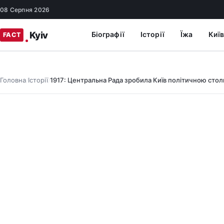
08 Серпня 2026
Біографії
Історії
Їжа
Київ
Головна
Історії
1917: Центральна Рада зробила Київ політичною сто
/
/