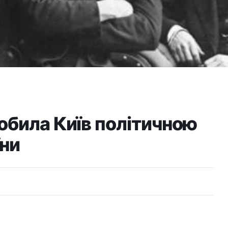
обила Київ політичною
їни