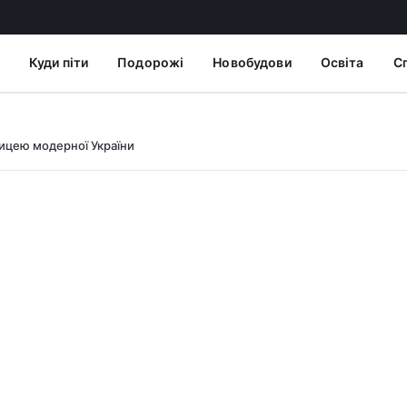
Куди піти
Подорожі
Новобудови
Освіта
С
лицею модерної України