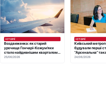
ІСТОРІЇ
ІСТОРІЇ
Воздвиженка: як старий
Київський метропо
урочище Гончарі-Кожум’яки
будували перші ст
стало найдивнішим кварталом
“Арсенальна” така
Києва
25/06/2026
24/06/2026