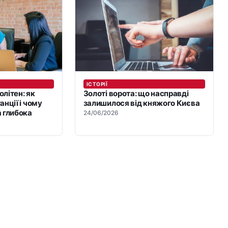
ІСТОРІЇ
літен: як
Золоті ворота: що насправді
анції і чому
залишилося від княжого Києва
 глибока
24/06/2026