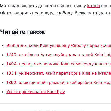
Матеріал входить до редакційного циклу
Історії
про п
місто говорить про владу, свободу, безпеку та іденти
Читайте також
988: день, коли Київ увійшов у Європу через хрещ
1240: як облога Батия зруйнувала старий Київ і 
1494: право, яке навчило Київ самоврядуванню з
1834: університет, який перетворив Київ на інте
1892: електричний трамвай, який зробив Київ мо
Усі історії Києва на Fact Kyiv