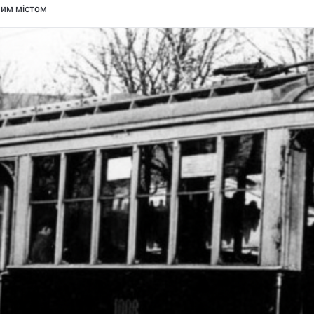
ним містом