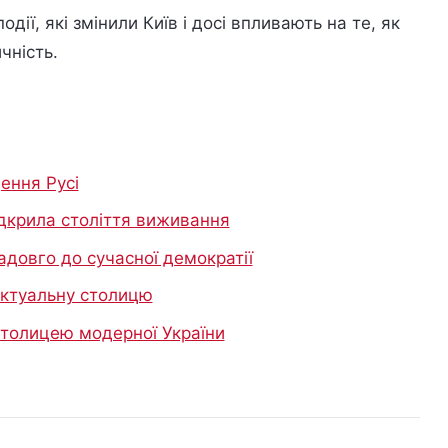
одії, які змінили Київ і досі впливають на те, як
чність.
ення Русі
відкрила століття виживання
адовго до сучасної демократії
лектуальну столицю
столицею модерної України