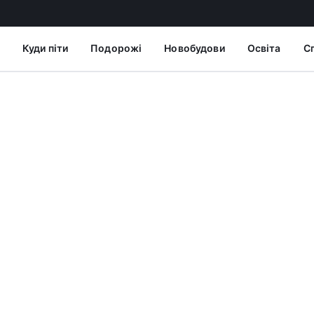
Куди піти
Подорожі
Новобудови
Освіта
С