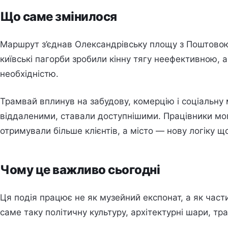
Що саме змінилося
Маршрут з’єднав Олександрівську площу з Поштовою
київські пагорби зробили кінну тягу неефективною,
необхідністю.
Трамвай вплинув на забудову, комерцію і соціальну 
віддаленими, ставали доступнішими. Працівники мог
отримували більше клієнтів, а місто — нову логіку щ
Чому це важливо сьогодні
Ця подія працює не як музейний експонат, а як части
саме таку політичну культуру, архітектурні шари, тра