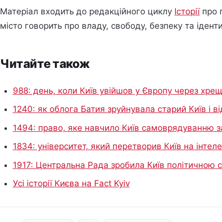
Матеріал входить до редакційного циклу
Історії
про п
місто говорить про владу, свободу, безпеку та іденти
Читайте також
988: день, коли Київ увійшов у Європу через хрещ
1240: як облога Батия зруйнувала старий Київ і 
1494: право, яке навчило Київ самоврядуванню з
1834: університет, який перетворив Київ на інте
1917: Центральна Рада зробила Київ політичною 
Усі історії Києва на Fact Kyiv