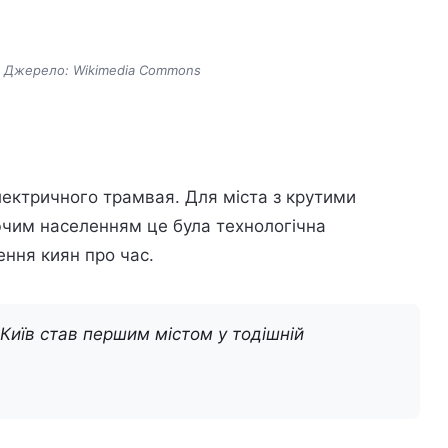
у. Джерело: Wikimedia Commons
лектричного трамвая. Для міста з крутими
ючим населенням це була технологічна
ення киян про час.
Київ став першим містом у тодішній