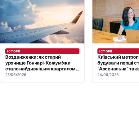
ІСТОРІЇ
ІСТОРІЇ
Воздвиженка: як старий
Київський метропо
урочище Гончарі-Кожум’яки
будували перші ст
стало найдивнішим кварталом
“Арсенальна” така
Києва
25/06/2026
24/06/2026