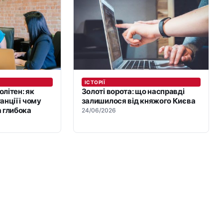
ІСТОРІЇ
літен: як
Золоті ворота: що насправді
анції і чому
залишилося від княжого Києва
 глибока
24/06/2026