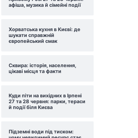
афіша, музика й сімейні події
Хорватська кухня в Києві: де
шукати справжній
європейський смак
Сквира: історія, населення,
цікаві місця та факти
Куди піти на вихідних в Ірпені
27 та 28 червня: парки, тераси
й події біля Києва
Підземні води під тиском:
чому невидимий ресурс стає