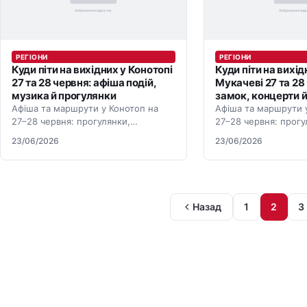
РЕГІОНИ
РЕГІОНИ
Куди піти на вихідних у Конотопі
Куди піти на вихід
27 та 28 червня: афіша подій,
Мукачеві 27 та 28
музика й прогулянки
замок, концерти й
Афіша та маршрути у Конотоп на
Афіша та маршрути 
27–28 червня: прогулянки,
27–28 червня: прогу
концерти, парки, тераси й події для
концерти, парки, те
23/06/2026
23/06/2026
вихідних.
вихідних.
Пагінація записів
Назад
1
2
3