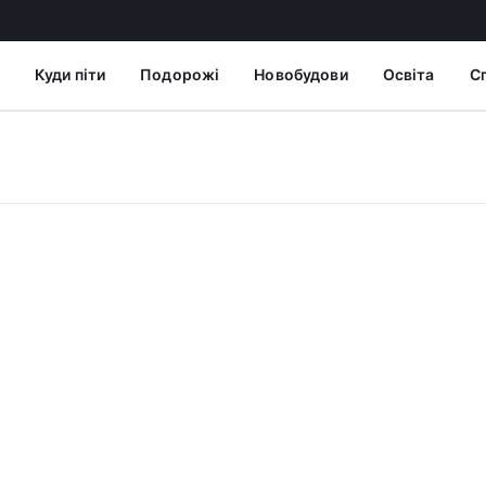
Куди піти
Подорожі
Новобудови
Освіта
С