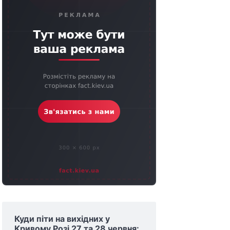
Куди піти на вихідних у
Кривому Розі 27 та 28 червня: