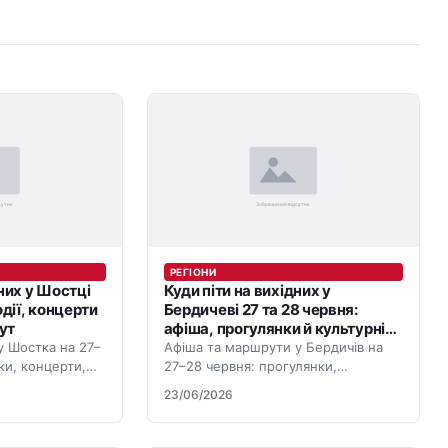
РЕГІОНИ
дних у Шостці
Куди піти на вихідних у
одії, концерти
Бердичеві 27 та 28 червня:
ут
афіша, прогулянки й культурні
місця
у Шостка на 27–
Афіша та маршрути у Бердичів на
ки, концерти,
27–28 червня: прогулянки,
ї для вихідних.
концерти, парки, тераси й події для
23/06/2026
вихідних.