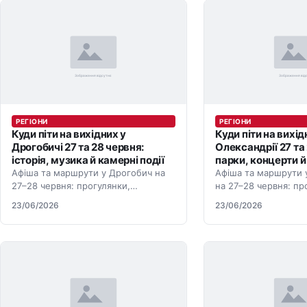
РЕГІОНИ
РЕГІОНИ
Куди піти на вихідних у
Куди піти на вихід
Дрогобичі 27 та 28 червня:
Олександрії 27 та
історія, музика й камерні події
парки, концерти й 
Афіша та маршрути у Дрогобич на
Афіша та маршрути 
27–28 червня: прогулянки,
на 27–28 червня: пр
концерти, парки, тераси й події для
концерти, парки, те
23/06/2026
23/06/2026
вихідних.
вихідних.