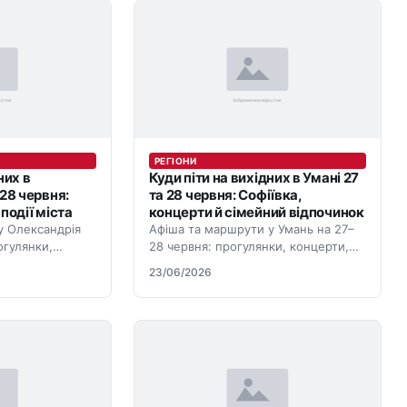
РЕГІОНИ
них в
Куди піти на вихідних в Умані 27
 28 червня:
та 28 червня: Софіївка,
події міста
концерти й сімейний відпочинок
у Олександрія
Афіша та маршрути у Умань на 27–
огулянки,
28 червня: прогулянки, концерти,
раси й події для
парки, тераси й події для вихідних.
23/06/2026