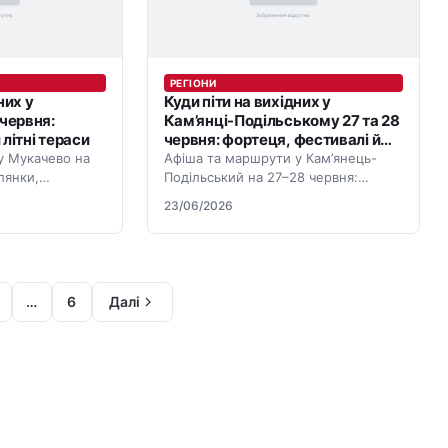
РЕГІОНИ
них у
Куди піти на вихідних у
 червня:
Кам’янці-Подільському 27 та 28
 літні тераси
червня: фортеця, фестивалі й
прогулянки
у Мукачево на
Афіша та маршрути у Кам’янець-
лянки,
Подільський на 27–28 червня:
раси й події для
прогулянки, концерти, парки,
23/06/2026
тераси й події для вихідних.
…
6
Далі