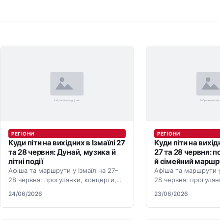
РЕГІОНИ
РЕГІОНИ
Куди піти на вихідних в Ізмаїлі 27
Куди піти на вихі
та 28 червня: Дунай, музика й
27 та 28 червня: п
літні події
й сімейний маршр
Афіша та маршрути у Ізмаїл на 27–
Афіша та маршрути 
28 червня: прогулянки, концерти,
28 червня: прогулян
парки, тераси й події для вихідних.
парки, тераси й поді
24/06/2026
23/06/2026