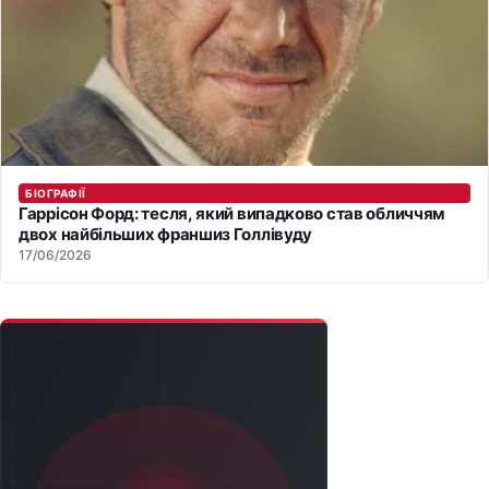
БІОГРАФІЇ
Гаррісон Форд: тесля, який випадково став обличчям
двох найбільших франшиз Голлівуду
17/06/2026