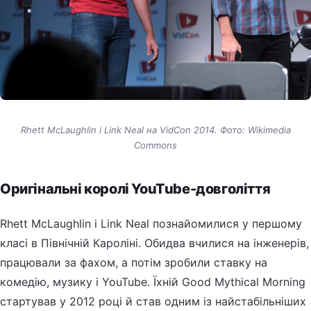
Rhett McLaughlin і Link Neal на VidCon 2014. Фото: Wikimedia
Commons
Оригінальні королі YouTube-довголіття
Rhett McLaughlin і Link Neal познайомилися у першому
класі в Північній Кароліні. Обидва вчилися на інженерів,
працювали за фахом, а потім зробили ставку на
комедію, музику і YouTube. Їхній Good Mythical Morning
стартував у 2012 році й став одним із найстабільніших