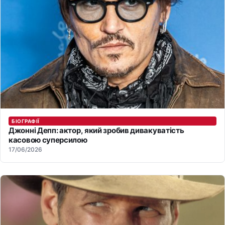
БІОГРАФІЇ
Джонні Депп: актор, який зробив дивакуватість
касовою суперсилою
17/06/2026