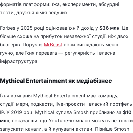
форматів платформи: їжа, експерименти, абсурдні
тести, дружня хімія ведучих.
Forbes у 2025 році оцінював їхній дохід у
$36 млн
. Це
більше схоже на прибуток незалежної студії, ніж двох
блогерів. Поруч із
MrBeast
вони виглядають менш
гучно, але їхня перевага — регулярність і власна
інфраструктура.
Mythical Entertainment як медіабізнес
Їхня компанія Mythical Entertainment має команду,
студії, мерч, подкасти, live-проєкти і власний портфель
IP. У 2019 році Mythical купила Smosh приблизно за
$10
млн
, показавши, що YouTube-компанії можуть не тільки
запускати канали, а й купувати активи. Пізніше Smosh