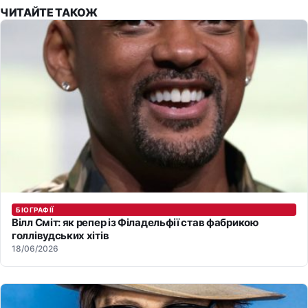
ЧИТАЙТЕ ТАКОЖ
БІОГРАФІЇ
Вілл Сміт: як репер із Філадельфії став фабрикою
голлівудських хітів
18/06/2026